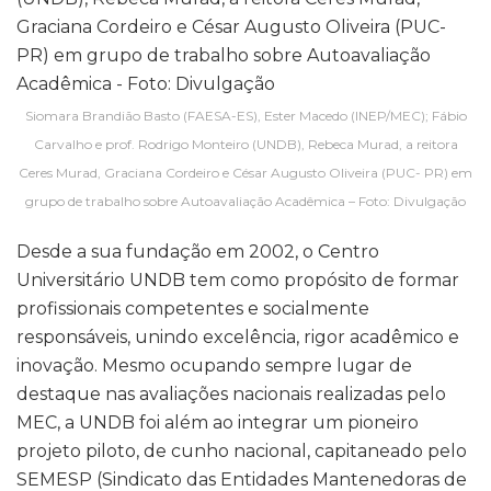
Siomara Brandião Basto (FAESA-ES), Ester Macedo (INEP/MEC); Fábio
Carvalho e prof. Rodrigo Monteiro (UNDB), Rebeca Murad, a reitora
Ceres Murad, Graciana Cordeiro e César Augusto Oliveira (PUC- PR) em
grupo de trabalho sobre Autoavaliação Acadêmica – Foto: Divulgação
Desde a sua fundação em 2002, o Centro
Universitário UNDB tem como propósito de formar
profissionais competentes e socialmente
responsáveis, unindo excelência, rigor acadêmico e
inovação. Mesmo ocupando sempre lugar de
destaque nas avaliações nacionais realizadas pelo
MEC, a UNDB foi além ao integrar um pioneiro
projeto piloto, de cunho nacional, capitaneado pelo
SEMESP (Sindicato das Entidades Mantenedoras de