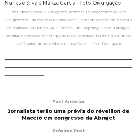
No último sábado, 30 de agosto, aconteceu o lançamento do livro
“Fragmentos”, da escritora Mariza Garcia. Bastante concorrido, o evento
foi realizado na Livraria AMEI, no São Luís Shopping, e reuniu amigos,
familiares e pessoas de destaque de nossa sociedade. Na foto, os escritores
Luiz Thadeu Nunes e Silva e Mariza Garcia – Foto: Divulgação
____________________________________________________
____________________________________________________
________________
Post Anterior
Jornalista terão uma prévia do réveillon de
Maceió em congresso da Abrajet
Próximo Post