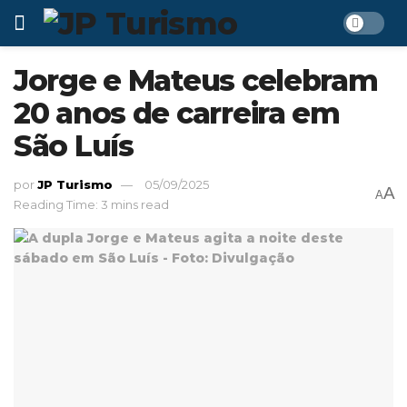
Jorge e Mateus celebram
20 anos de carreira em
São Luís
por
JP Turismo
05/09/2025
A
A
Reading Time: 3 mins read