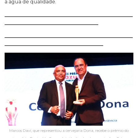
à água de qualidade.
____________________________________________________
______________________________________
____________________________________________________
________________________________________
Marcos Davi, que representou a cervejaria Dona, recebe o prêmio do