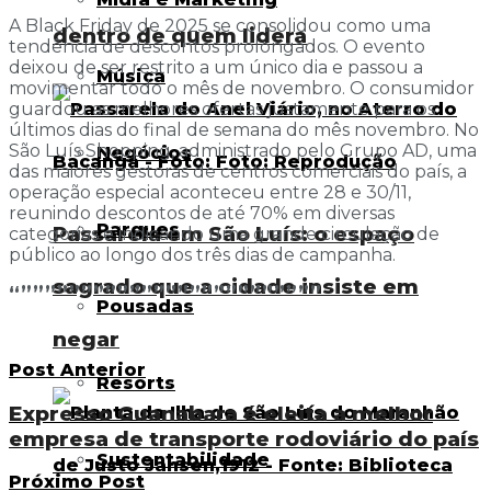
A Black Friday de 2025 se consolidou como uma
dentro de quem lidera
tendência de descontos prolongados. O evento
deixou de ser restrito a um único dia e passou a
Música
movimentar todo o mês de novembro. O consumidor
guardou as melhores ofertas justamente para os
últimos dias do final de semana do mês novembro. No
São Luís Shopping, administrado pelo Grupo AD, uma
Negócios
das maiores gestoras de centros comerciais do país, a
operação especial aconteceu entre 28 e 30/11,
reunindo descontos de até 70% em diversas
Parques
Passarela em São Luís: o espaço
categorias e indicando uma grande circulação de
público ao longo dos três dias de campanha.
sagrado que a cidade insiste em
“”””””””””””””””””””””””””
Pousadas
negar
Post Anterior
Resorts
Expresso Guanabara é eleita a melhor
empresa de transporte rodoviário do país
Sustentabilidade
Próximo Post