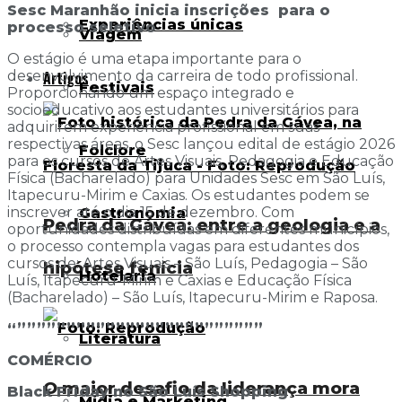
Sesc Maranhão inicia inscrições para o
Experiências únicas
processo seletivo
Viagem
O estágio é uma etapa importante para o
Artigos
desenvolvimento da carreira de todo profissional.
Festivais
Proporcionando um espaço integrado e
socioeducativo aos estudantes universitários para
adquirirem experiência profissional em suas
respectivas áreas, o Sesc lançou edital de estágio 2026
Folclore
para os cursos de Artes Visuais, Pedagogia e Educação
Física (Bacharelado) para Unidades Sesc em São Luís,
Itapecuru-Mirim e Caxias. Os estudantes podem se
inscrever até o dia 15 de dezembro. Com
Gastronomia
Pedra da Gávea: entre a geologia e a
oportunidades distribuídas em diferentes municípios,
o processo contempla vagas para estudantes dos
cursos de: Artes Visuais – São Luís, Pedagogia – São
hipótese fenícia
Hotelaria
Luís, Itapecuru-Mirim e Caxias e Educação Física
(Bacharelado) – São Luís, Itapecuru-Mirim e Raposa.
“”””””””””””””””””””””””””
Literatura
COMÉRCIO
O maior desafio da liderança mora
Black Friday no São Luís Shopping
Mídia e Marketing