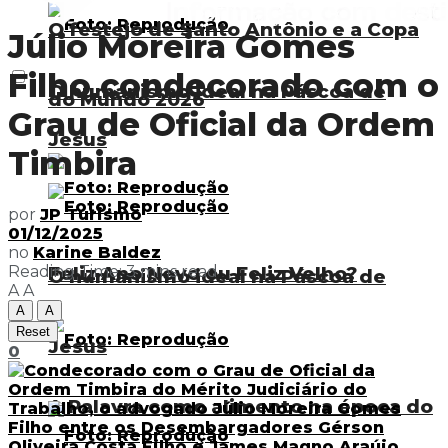
O festejo de Santo Antônio e a Copa
Júlio Moreira Gomes
Filho condecorado com o
O humanismo ideal na Páscoa de
do Mundo 2026
Grau de Oficial da Ordem
Jesus
Timbira
por
JP Turismo
01/12/2025
no
Karine Baldez
Feliz Ano Novo ou Feliz Velho?
Reading Time: 3 mins read
O humanismo ideal na Páscoa de
A
A
A
A
Reset
Jesus
0
A Palavra como alimento na época do