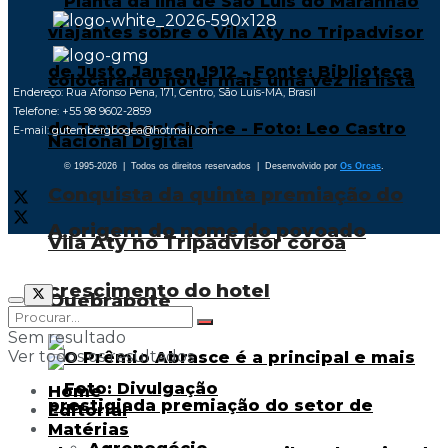
Endereço: Rua Afonso Pena, 171, Centro, São Luís-MA, Brasil
Telefone: +55 98 9602-2859
E-mail: gutembergbogea@hotmail.com
© 1995-2026 | Todos os direitos reservados | Desenvolvido por
Os Orcas
.
Conquista da quinta premiação do
A origem do nome do povoado
Vila Aty no Tripadvisor coroa
crescimento do hotel
Quebrapote
Sem resultado
Ver todos os resultados
Home
Editorial
Matérias