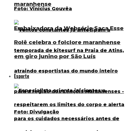
maranhense
Embaixadora da Websérie Saca Esse
Rolê celebra o folclore maranhense
em giro junino por São Luís
Esporte