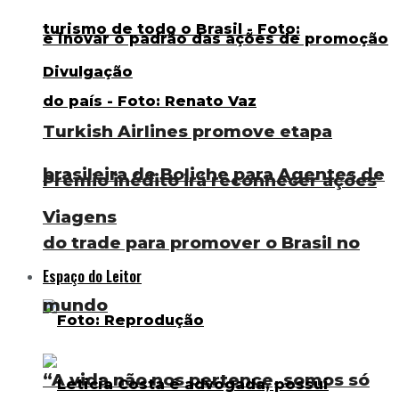
Turkish Airlines promove etapa
brasileira de Boliche para Agentes de
Prêmio inédito irá reconhecer ações
Viagens
do trade para promover o Brasil no
Espaço do Leitor
mundo
“A vida não nos pertence, somos só