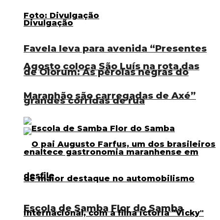
Favela leva para avenida “Presentes
Agosto coloca São Luís na rota das
de Olorum: As pérolas negras do
Maranhão são carregadas de Axé”
grandes corridas de rua
Escola de Samba Flor do Samba