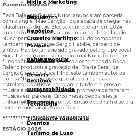
Mídia e Marketing
Parceria musical
Zeca Baleiro e Claudio Nucci anunciaram parceria
Música
Bastidores
com o single “Mãe Canção”, que acaba de chegar nas
plataformas digitais. Eles se conheceram em 2024,
Negócios
quando o maranhense convidou o paulista Claudio
Cruzeiro Marítimo
Nucci para participar do songbook do compositor
também maranhense Sergio Habibe, parceiro de
Parques
ambos. Habibe já havia sido gravado pelo grupo vocal
Boca Livre, grupo histórico do qual Nucci foi um dos
Cultura Popular
Pousadas
fundadores. Fã de Nucci desde os tempos do Boca,
Baleiro produziu a gravação de “Dia de Será”, de
Sergio, Claudio e Juca Filho, este também autor da
Resorts
icônica “Toada”, música que alçou a banda ao
Destinos
estrelato. Os artistas passaram a tarde em prosa e
Sustentabilidade
música e se despediram com a promessa de fazerem
músicas em parceria. Cinco meses depois, eles já
Economia
tinham oito canções prontas. Então decidiram que era
Tecnologia
hora de mostrar algo ao público.
“”””””””””””””””””””””””””
Transporte rodoviário
Eventos
ESTÁGIO 2026
Turismo de Luxo