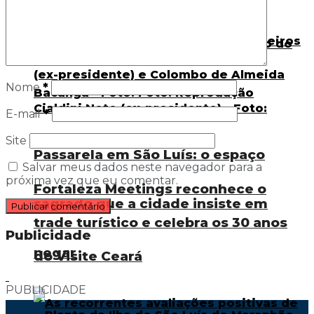
Nome
*
E-mail
*
Site
Passarela em São Luís: o espaço
Salvar meus dados neste navegador para a
próxima vez que eu comentar.
Fortaleza Meetings reconhece o
sagrado que a cidade insiste em
trade turístico e celebra os 30 anos
Publicidade
negar
do Visite Ceará
PUBLICIDADE