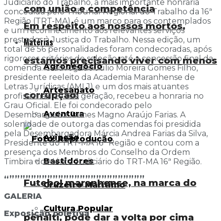
Judiciário do Trabalho, a mais importante honraria
com união e competência
concedida pelo Tribunal Regional do Trabalho da 16ª
Região (TRT-MA), é um marco para os contemplados
Em respeito aos nossos mortos,
e um reconhecimento aos relevantes serviços
prestados à Justiça do Trabalho. Nessa edição, um
Matérias
total de 56 personalidades foram condecoradas, após
rigorosos critérios de seleção, até a concessão final da
estamos precisando viver com menos
Agronegócio
comenda. O advogado Júlio Moreira Gomes Filho,
presidente reeleito da Academia Maranhense de
Letras Jurídicas (AMLJ) e um dos mais atuantes
Artesanato
corrupção!
profissionais de sua geração, recebeu a honraria no
Grau Oficial. Ele foi condecorado pelo
Aventura
Desembargador James Magno Araújo Farias. A
solenidade de outorga das comendas foi presidida
pela Desembargadora Márcia Andrea Farias da Silva,
Aviação
Presidente do TRT-MA 16ª Região e contou com a
presença dos Membros do Conselho da Ordem
Bastidores
Timbira do Mérito Judiciário do TRT-MA 16ª Região.
“”””””””””””””””””””””””””
Futebol maranhense, na marca do
Cruzeiro Marítimo
GALERIA
Cultura Popular
Exposição coletiva
pênalti, pode dar a volta por cima