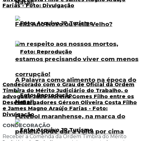
Natal!
Feliz Ano Novo ou Feliz Velho?
Em respeito aos nossos mortos,
estamos precisando viver com menos
corrupção!
A Palavra como alimento na época do
Condecorado com o Grau de Oficial da Ordem
Timbira do Mérito Judiciário do Trabalho, o
advogado Júlio Moreira Gomes Filho entre os
Natal!
Desembargadores Gérson Oliveira Costa Filho
e James Magno Araújo Farias - Foto:
Divulgação
Futebol maranhense, na marca do
CONDECORAÇÃO
pênalti, pode dar a volta por cima
Receber a Comenda da Ordem Timbira do Mérito