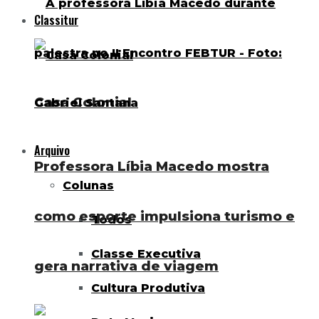
Classitur
Casa Colonial
Arquivo
Professora Líbia Macedo mostra
Colunas
como esporte impulsiona turismo e
Todos
Classe Executiva
gera narrativa de viagem
Cultura Produtiva