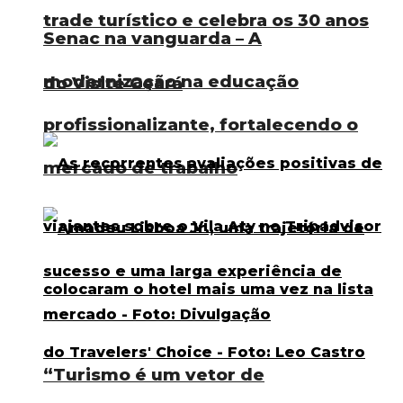
trade turístico e celebra os 30 anos
Senac na vanguarda – A
modernização na educação
do Visite Ceará
profissionalizante, fortalecendo o
mercado de trabalho
“Turismo é um vetor de