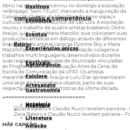
Abriu no sábado e encerrou no domingo a exposição
Destinos
relâmpago “Sem Título”, marcando a inauguração da
Galeria Um Quarto de Meia Morada, novo espaço
com união e competência
Economia
cultural no Centro Histórico de São Luís. A exposição
reuniu o trabalho de quatro artistas brasileiros: Dinho
Araújo, Lulu Elar e Maria Mazzillo; que colocaram suas
Eventos
produções artísticas em diálogo através de diferentes
Matérias
linguagens. As artistas cariocas Dyonne Boy e Maria
Experiências únicas
Mazzillo apresentaram nesta exposição colagens e
trabalhos multi linguagens, desenvolvidos durante
suas respectivas pesquisas de doutorado vinculadas
Festivais
Agronegócio
ao Programa de Pós Graduação Artes da Cena, da
Escola de Comunicação da UFRJ. Os artistas
Folclore
maranhenses Dinho Araújo e Lulu Elar apresentaram
uma série de fotografias e objetos, parte de suas
Artesanato
respectivas produções artísticas da última década.
Gastronomia
“”””””””””””””””””””””””””
Hotelaria
Aventura
Zeca Baleiro e Claudio Nucci revelam parceria – F
Literatura
MÃE CANÇÂO
Aviação