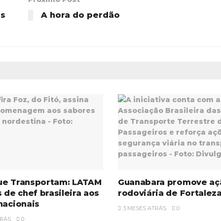
es
A hora do perdão
ue Transportam: LATAM
Guanabara promove aç
s de chef brasileira aos
rodoviária de Fortalez
nacionais
3 MESES ATRÁS
0
RÁS
0