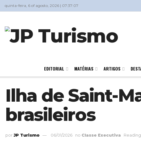
quinta-feira, 6 of agosto, 2026 | 07:37:07
EDITORIAL
MATÉRIAS
ARTIGOS
DEST
Ilha de Saint-M
brasileiros
por
JP Turismo
06/01/2026
no
Classe Executiva
Reading 