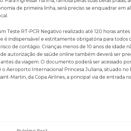
. Para ingressar na ilha, famosa pelas suas belas praias,
onomia de primeira linha, será preciso se enquadrar em 
cal.
 um Teste RT-PCR Negativo realizado até 120 horas antes 
 é indispensável e estritamente obrigatória para todos o
risco de contágio. Crianças menos de 10 anos de idade n
io de autorização de saúde online também deverá ser pr
o antes da viagem. O documento poderá ser acessado po
 é o Aeroporto Internacional Princesa Juliana, situado no
t-Martin, da Copa Airlines, a principal via de entrada na 
Próximo Post