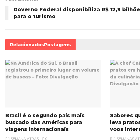
Governo Federal disponibiliza R$ 12,9 bilhõ
para o turismo
Relacionados
Postagens
Brasil é o segundo país mais
Sabores q
buscado das Américas para
leva prato
viagens internacionais
voos inter
1 SEMANA ATRÁS
0
4 SEMANAS AT