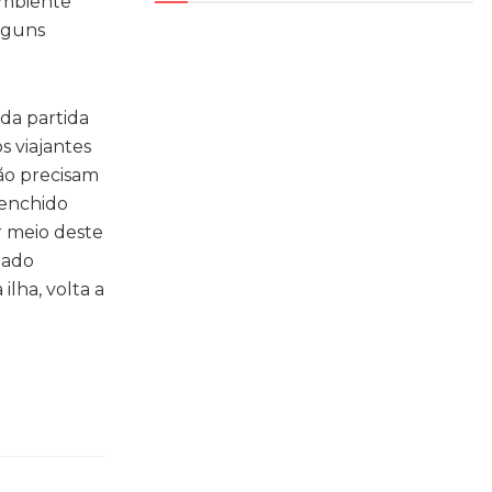
 ambiente
alguns
da partida
s viajantes
ão precisam
eenchido
r meio deste
 lado
ilha, volta a