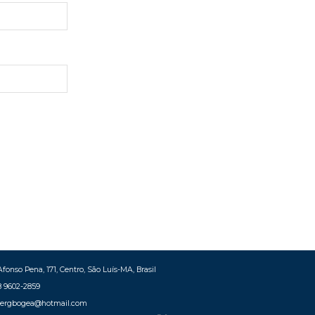
fonso Pena, 171, Centro, São Luís-MA, Brasil
8 9602-2859
bergbogea@hotmail.com