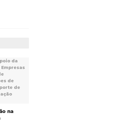
ão na
a