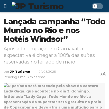
Lançada campanha “Todo
Mundo no Rio e nos
Hotéis Windsor”
Após alta ocupação no Carnaval, a
expectativa é chegar a 100% das suítes
reservadas no feriado de maio
por
JP Turismo
24/03/2025
A
A
Reading Time: 3 mins read