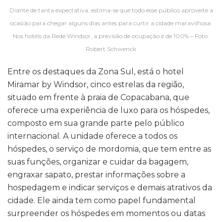
Diante de tanta expectativa, estima-se que todo esse público aproveite a
ocasião para chegar alguns dias antes para curtir a cidade maravilhosa.
Nos hotéis da Rede Windsor, a previsão de ocupação é de 100% – Foto:
Robert Schwenck
Entre os destaques da Zona Sul, está o hotel
Miramar by Windsor, cinco estrelas da região,
situado em frente à praia de Copacabana, que
oferece uma experiência de luxo para os hóspedes,
composto em sua grande parte pelo público
internacional. A unidade oferece a todos os
hóspedes, o serviço de mordomia, que tem entre as
suas funções, organizar e cuidar da bagagem,
engraxar sapato, prestar informações sobre a
hospedagem e indicar serviços e demais atrativos da
cidade. Ele ainda tem como papel fundamental
surpreender os hóspedes em momentos ou datas