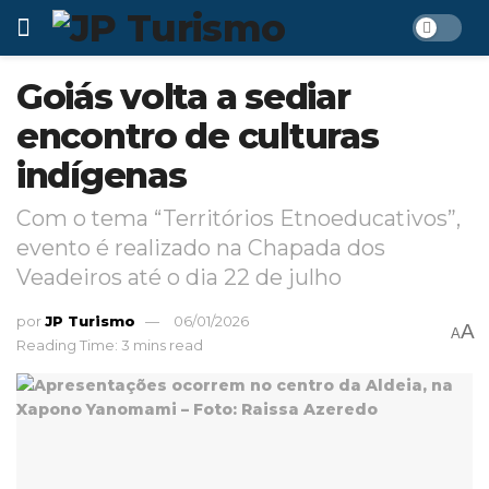
Goiás volta a sediar
encontro de culturas
indígenas
Com o tema “Territórios Etnoeducativos”,
evento é realizado na Chapada dos
Veadeiros até o dia 22 de julho
por
JP Turismo
06/01/2026
A
A
Reading Time: 3 mins read