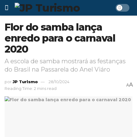
Flor do samba lança
enredo para o carnaval
2020
A escola de samba mostrará as festanças
do Brasil na Passarela do Anel Viáro
por
JP Turismo
28/10/2024
A
A
Reading Time: 2 mins read