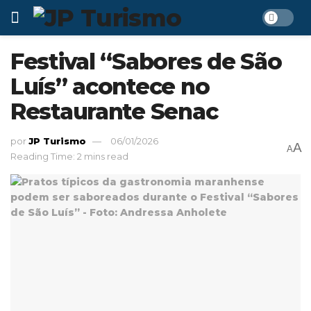
Festival “Sabores de São
Luís” acontece no
Restaurante Senac
por
JP Turismo
06/01/2026
A
A
Reading Time: 2 mins read