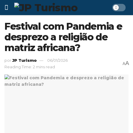
Festival com Pandemia e
desprezo a religião de
matriz africana?
por
JP Turismo
06/01/2026
A
A
Reading Time: 2 mins read