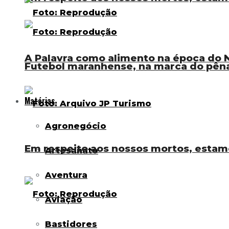
A Palavra como alimento na época do N
Futebol maranhense, na marca do pênal
Matérias
Agronegócio
Em respeito aos nossos mortos, estam
Artesanato
Aventura
Aviação
Bastidores