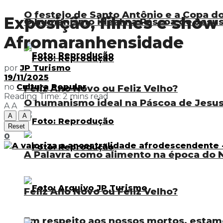
O festejo de Santo Antônio e a Copa 
Exposição, filmes e show
O humanismo ideal na Páscoa de Jesu
Afromaranhensidade
por
JP Turismo
19/11/2025
no
Cultura Popular
Feliz Ano Novo ou Feliz Velho?
Reading Time: 2 mins read
O humanismo ideal na Páscoa de Jesu
A
A
A
A
Reset
0
A Palavra como alimento na época do N
Feliz Ano Novo ou Feliz Velho?
Em respeito aos nossos mortos, estam