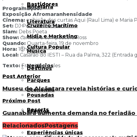
Bastidores
Hotelaria
Programação:
Exposição Afromaranhensidade
Cinema:
exibição dos curtas Aqui (Raul Lima) e Maria Pa
Literatura
Cruzeiro Marítimo
Set:
DJ Pedro Dread Lock
Slam:
Debs Poeta
Mídia e Marketing
Show:
cantora e compositora Ross
Quando:
Quarta-feira, 19 de novembro
Cultura Popular
Hora:
18h30
Música
Local:
Casarão do IESTI – Rua da Palma, 322 (Entrada g
Negócios
Texto:
Franci Monteles
Destinos
Post Anterior
Parques
Museu de Alcântara revela histórias e cur
Economia
Pousadas
Próximo Post
Resorts
Eventos
Guanabara aumenta demanda no feriadão 
Sustentabilidade
Relacionados
Postagens
Experiências únicas