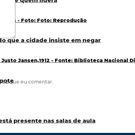
tro de quem lidera
do que a cidade insiste em negar
pote
 vez que eu comentar.
está presente nas salas de aula