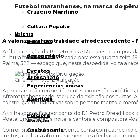
Futebol maranhense, na marca do pênal
Cruzeiro Marítimo
Cultura Popular
Matérias
A valoriza a ancestralidade afrodescendente - 
Destinos
A última edição do Projeto Seis e Meia desta temporad
Agronegócio
Economia
cultura maranhense. Marcado para essa quarta-feira, 19
Palma, 322 — espaço que, nesta despedida, volta a re
Eventos
Artesanato
Cinema – Foto: Divulgação
Experiências únicas
A programação reúne diferentes expressões artísticas, 
Afromaranhensidade, seguida da exibição dos curtas “Aq
Aventura
Festivais
construção de narrativas sobre pertencimento e memór
A trilha sonora fica por conta do DJ Pedro Dread Lock,
Folclore
Poeta. Encerrando a noite, a cantora e compositora Ro
Aviação
Com entrada gratuita, o evento conta com patrocínio d
Gastronomia
juntos, a cultura afro-maranhense e a fechar a tempor