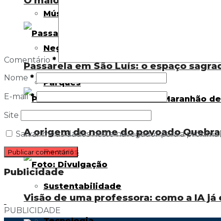
O maior desafio da liderança mora den
Música
Negócios
Comentário
*
Passarela em São Luís: o espaço sagra
Nome
*
Parques
E-mail
*
Site
Pousadas
A origem do nome do povoado Quebra
Salvar meus dados neste navegador para a próxima
Resorts
Publicidade
Sustentabilidade
Visão de uma professora: como a IA já 
PUBLICIDADE
Tecnologia