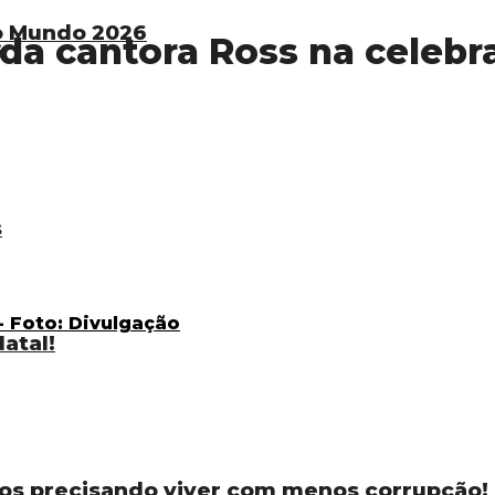
do Mundo 2026
 da cantora Ross na celebr
s
s
atal!
os precisando viver com menos corrupção!