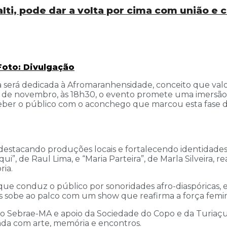
ti, pode dar a volta por cima com união e
Foto: Divulgação
a será dedicada à Afromaranhensidade, conceito que val
 de novembro, às 18h30, o evento promete uma imersão ar
ceber o público com o aconchego que marcou esta fase d
destacando produções locais e fortalecendo identidades.
ui”, de Raul Lima, e “Maria Parteira”, de Marla Silveira
ia.
 que conduz o público por sonoridades afro-diaspóricas,
ss sobe ao palco com um show que reafirma a força femi
o Sebrae-MA e apoio da Sociedade do Copo e da Turiaçu F
ada com arte, memória e encontros.