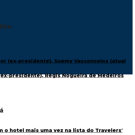
tivo
rá