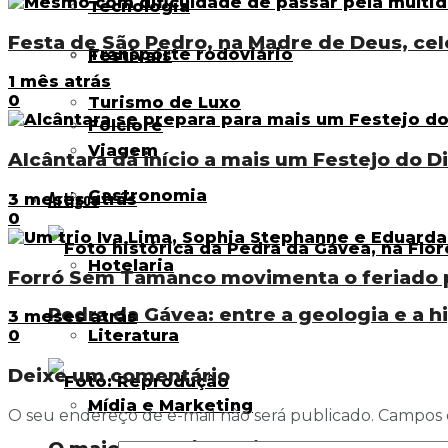
Tecnologia
Festa de São Pedro, na Madre de Deus, ce
Transporte rodoviário
Festivais
1 mês atrás
0
Turismo de Luxo
Folclore
Viagem
Alcântara dá início a mais um Festejo do Di
Gastronomia
Artigos
3 meses atrás
0
Hotelaria
Forró Sem Tamanco movimenta o feriado p
Pedra da Gávea: entre a geologia e a h
3 meses atrás
Literatura
0
Deixe um comentário
Mídia e Marketing
O seu endereço de e-mail não será publicado.
Campos 