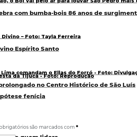
lebra com bumba-bois 86 anos de surgimen
vino Espírito Santo
rolongado no Centro Histórico de São Luís
ipótese fenícia
obrigatórios são marcados com
*