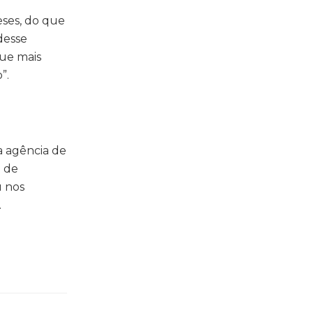
eses, do que
desse
que mais
”.
a agência de
o de
u nos
.