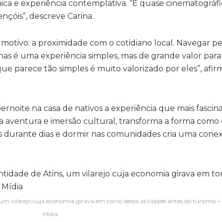
ca e experiência contemplativa. “É quase cinematográfic
çóis”, descreve Carina.
 motivo: a proximidade com o cotidiano local. Navegar pel
nhas é uma experiência simples, mas de grande valor pa
ue parece tão simples é muito valorizado por eles”, afir
rnoite na casa de nativos a experiência que mais fascina
a aventura e imersão cultural, transforma a forma como 
is durante dias e dormir nas comunidades cria uma cone
 um vilarejo cuja economia girava em torno dessa atividade antes do turismo – 
Mídia