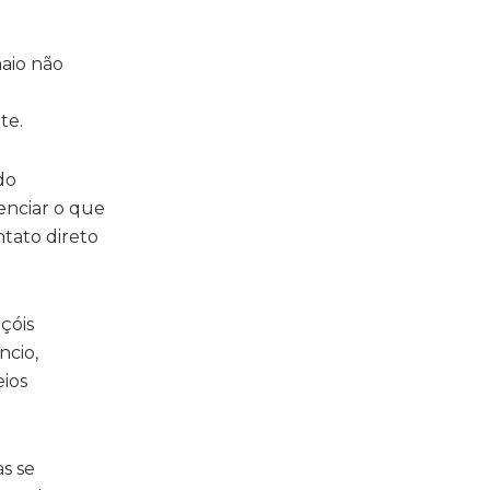
aio não
te.
do
venciar o que
ntato direto
çóis
ncio,
eios
s se