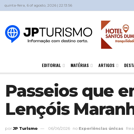
quinta-feira, 6 of agosto, 2026 | 22:13:56
EDITORIAL
MATÉRIAS
ARTIGOS
DEST
Passeios que e
Lençóis Maran
por
JP Turismo
06/06/2026
no
Experiências únicas
Rea