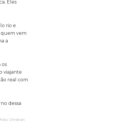
a. Eles
o rio e
ra quem vem
ma a
 os
o viajante
xão real com
Foto; Christian