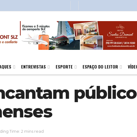
AQUES
ENTREVISTAS
ESPORTE
ESPAÇO DO LEITOR
VÍDE
ncantam público
henses
ding Time: 2 mins read