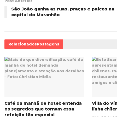
Post Anterior
São João ganha as ruas, praças e palcos na
capital do Maranhão
Relacionados
Postagens
Café da manhã de hotel: entenda
Villa do V
os segredos que tornam essa
linha chil
refeição tão especial
2 SEMANAS AT