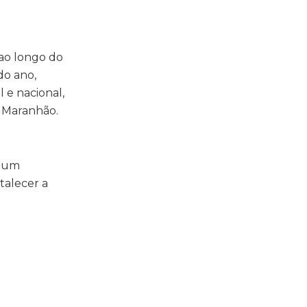
ao longo do
do ano,
l e nacional,
o Maranhão.
m um
rtalecer a