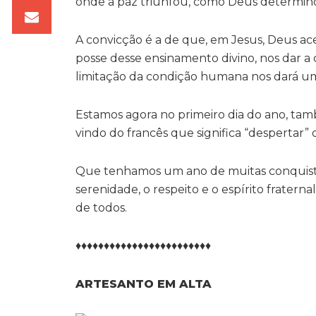
onde a paz triunfou, como Deus determin
A convicção é a de que, em Jesus, Deus a
posse desse ensinamento divino, nos dar a 
limitação da condição humana nos dará uma
Estamos agora no primeiro dia do ano, ta
vindo do francês que significa “despertar” 
Que tenhamos um ano de muitas conquista
serenidade, o respeito e o espírito frater
de todos.
♦♦♦♦♦♦♦♦♦♦♦♦♦♦♦♦♦♦♦♦♦♦♦♦
ARTESANTO EM ALTA