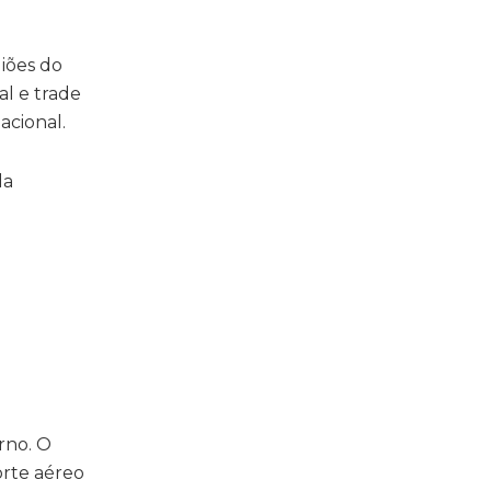
iões do
al e trade
acional.
da
rno. O
orte aéreo