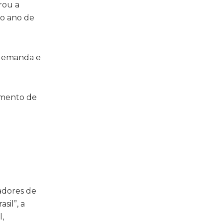
rou a
no ano de
e demanda e
imento de
iadores de
sil”, a
l,