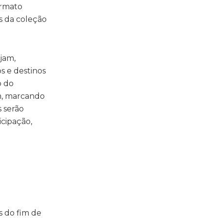
ormato
as da coleção
jam,
os e destinos
o do
am, marcando
s serão
icipação,
s do fim de