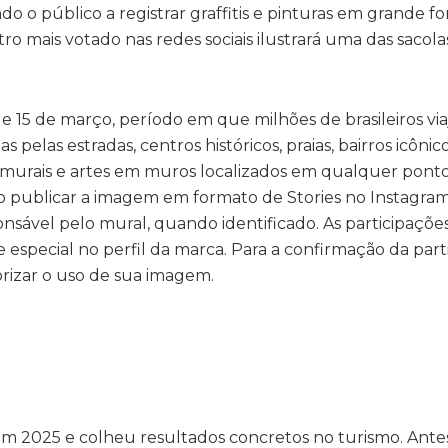
do o público a registrar graffitis e pinturas em grande f
stro mais votado nas redes sociais ilustrará uma das sacol
e 15 de março, período em que milhões de brasileiros via
pelas estradas, centros históricos, praias, bairros icônic
ar murais e artes em muros localizados em qualquer pont
ário publicar a imagem em formato de Stories no Instagr
sponsável pelo mural, quando identificado. As participaçõe
special no perfil da marca. Para a confirmação da part
orizar o uso de sua imagem.
em 2025 e colheu resultados concretos no turismo. Ante