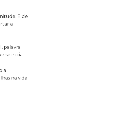
nitude. E de
rtar a
, palavra
 se inicia.
o a
lhas na vida