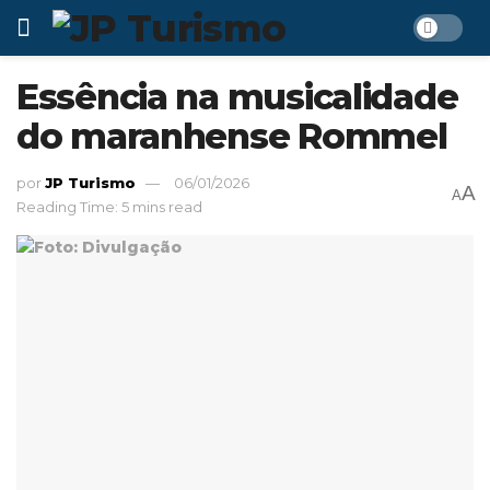
Essência na musicalidade
do maranhense Rommel
por
JP Turismo
06/01/2026
A
A
Reading Time: 5 mins read