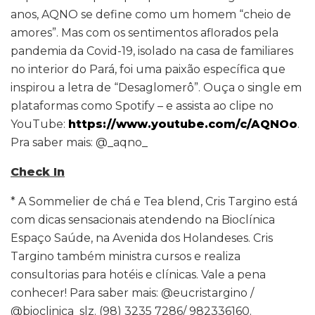
anos, AQNO se define como um homem “cheio de
amores”. Mas com os sentimentos aflorados pela
pandemia da Covid-19, isolado na casa de familiares
no interior do Pará, foi uma paixão específica que
inspirou a letra de “Desaglomerô”. Ouça o single em
plataformas como Spotify – e assista ao clipe no
YouTube:
https://www.youtube.com/c/AQNOo
.
Pra saber mais: @_aqno_
Check In
* A Sommelier de chá e Tea blend, Cris Targino está
com dicas sensacionais atendendo na Bioclínica
Espaço Saúde, na Avenida dos Holandeses. Cris
Targino também ministra cursos e realiza
consultorias para hotéis e clínicas. Vale a pena
conhecer! Para saber mais: @eucristargino /
@bioclinica_slz. (98) 3235 7286/ 982336160.