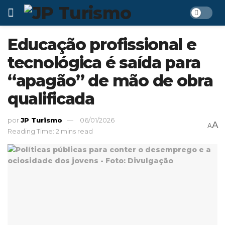
Educação profissional e
tecnológica é saída para
“apagão” de mão de obra
qualificada
por
JP Turismo
06/01/2026
A
A
Reading Time: 2 mins read