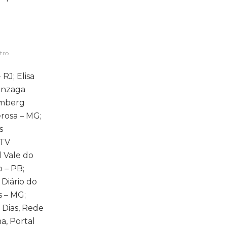
tro
RJ; Elisa
Gonzaga
temberg
rosa – MG;
s
 TV
l Vale do
o – PB;
 Diário do
s – MG;
 Dias, Rede
a, Portal