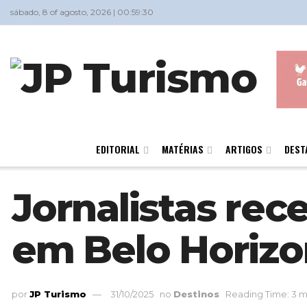
sábado, 8 of agosto, 2026 | 00:59:30
EDITORIAL
MATÉRIAS
ARTIGOS
DEST
Jornalistas re
em Belo Horizo
por
JP Turismo
31/10/2025
no
Destinos
Reading Time: 3 m