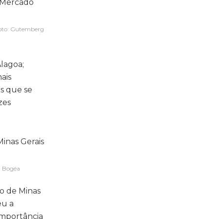
Foto: Gutemberg
Alagoa;
ais
os que se
zes
g Bogéa
mo de Minas
eu a
importância