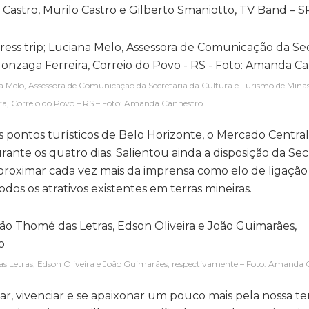
Castro, Murilo Castro e Gilberto Smaniotto, TV Band – S
ana Melo, Assessora de Comunicação da Secretaria da Cultura e Turismo de Minas
ra, Correio do Povo – RS – Foto: Amanda Canhestro
 pontos turísticos de Belo Horizonte, o Mercado Central
ante os quatro dias. Salientou ainda a disposição da Sec
proximar cada vez mais da imprensa como elo de ligação
dos os atrativos existentes em terras mineiras.
as Letras, Edson Oliveira e João Guimarães, respectivamente – Foto: Amanda
 vivenciar e se apaixonar um pouco mais pela nossa ter