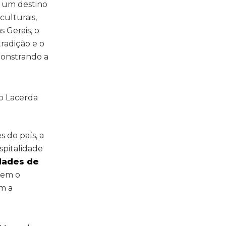
 um destino
ulturais,
 Gerais, o
radição e o
emonstrando a
 do país, a
spitalidade
dades de
cem o
am a