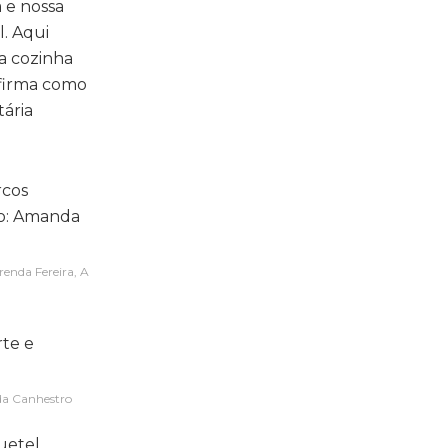
 e nossa
. Aqui
a cozinha
 firma como
tária
enda Fereira, A
nda Canhestro