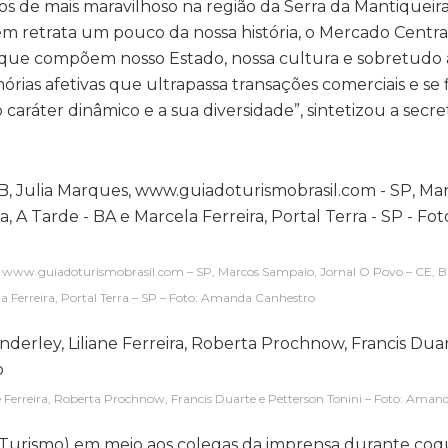
 de mais maravilhoso na região da Serra da Mantiqueira
 retrata um pouco da nossa história, o Mercado Central
ue compõem nosso Estado, nossa cultura e sobretudo 
rias afetivas que ultrapassa transações comerciais e se
caráter dinâmico e a sua diversidade”, sintetizou a secre
es, www.guiadoturismobrasil.com – SP, Marcos Sampaio, Jornal O Povo – CE, Br
a Ferreira, Portal Terra – SP – Foto: Amanda Canhestro
ne Ferreira, Roberta Prochnow, Francis Duarte e Petterson Tonini – Foto: Ama