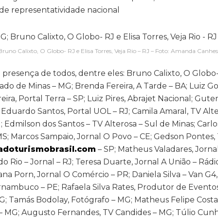
de representatividade nacional
 Bruno Calixto, O Globo- RJ e Elisa Torres, Veja Rio – RJ – Foto: Amanda Canhes
resença de todos, dentre eles: Bruno Calixto, O Globo- 
tado de Minas – MG; Brenda Fereira, A Tarde – BA; Luiz 
reira, Portal Terra – SP; Luiz Pires, Abrajet Nacional; Gu
Eduardo Santos, Portal UOL – RJ; Camila Amaral, TV Alte
G; Edmilson dos Santos – TV Alterosa – Sul de Minas; Carlo
 MS; Marcos Sampaio, Jornal O Povo – CE; Gedson Pontes,
doturismobrasil.com
– SP; Matheus Valadares, Jorna
o Rio – Jornal – RJ; Teresa Duarte, Jornal A União – Rádi
ana Porn, Jornal O Comércio – PR; Daniela Silva – Van G4,
rnambuco – PE; Rafaela Silva Rates, Produtor de Evento
MG; Tamás Bodolay, Fotógrafo – MG; Matheus Felipe Costa
 – MG; Augusto Fernandes, TV Candides – MG; Túlio Cunh