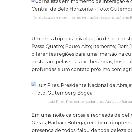
Jornalistas em momento de interação e descontração no 
Um press trip para divulgação de oito dest
Passa Quatro; Pouso Alto; Itamonte; Bom J
diferentes regiões para uma imersão na cul
destacam pelas suas exuberâncias, hospital
profundas e um contato próximo com agricu
Luiz Pires, Presidente Nacional da Abrajet e Bár
Em uma noite calorosa e recheada de delíci
Gerais, Bárbara Botega, recebeu a impren
presença de todos, falou de toda beleza d