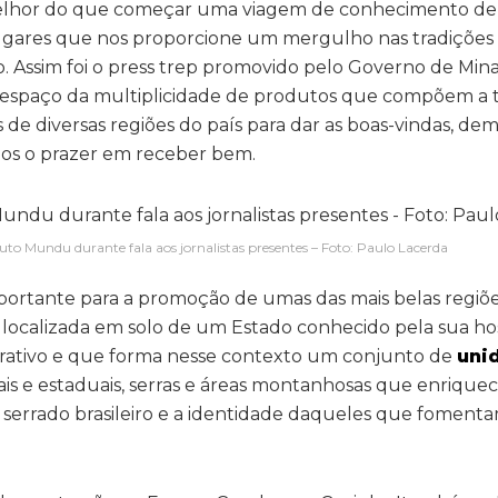
lhor do que começar uma viagem de conhecimento de
ugares que nos proporcione um mergulho nas tradições c
. Assim foi o press trep promovido pelo Governo de Minas
m espaço da multiplicidade de produtos que compõem a t
as de diversas regiões do país para dar as boas-vindas, d
os o prazer em receber bem.
tituto Mundu durante fala aos jornalistas presentes – Foto: Paulo Lacerda
portante para a promoção de umas das mais belas regiões
 localizada em solo de um Estado conhecido pela sua ho
ederativo e que forma nesse contexto um conjunto de
uni
ais e estaduais, serras e áreas montanhosas que enrique
serrado brasileiro e a identidade daqueles que foment