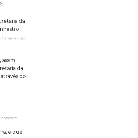
P.
 Gerais, e Luiz
, assim
retaria da
 através do
 Canhestro
ra, e que