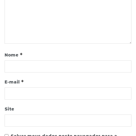
*
Nome
*
E-mail
Site
Salvar meus dados neste navegador para a