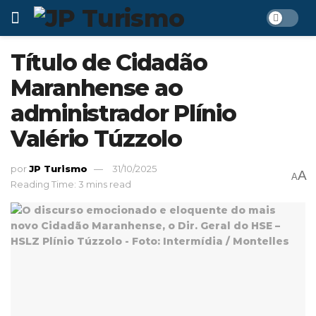
Título de Cidadão
Maranhense ao
administrador Plínio
Valério Túzzolo
por
JP Turismo
31/10/2025
A
A
Reading Time: 3 mins read