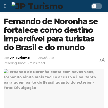
Fernando de Noronha se
fortalece como destino
imperdível para turistas
do Brasil e do mundo
por
JP Turismo
21/05/2025
A
A
Reading Time: 3 mins read