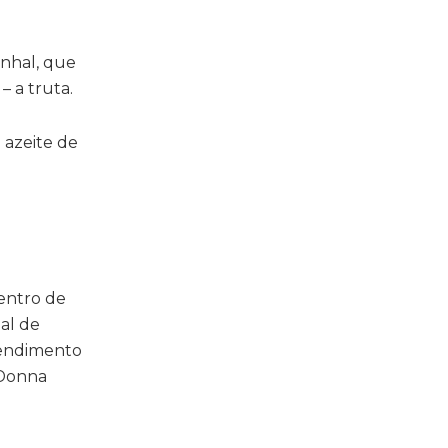
inhal, que
– a truta.
 azeite de
entro de
ial de
Atendimento
 Donna