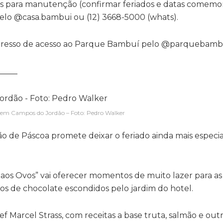
s para manutenção (confirmar feriados e datas comemora
pelo @casa.bambui ou (12) 3668-5000 (whats).
ngresso de acesso ao Parque Bambuí pelo @parquebamb
_____
e em Campos do Jordão – Foto: Pedro Walker
 de Páscoa promete deixar o feriado ainda mais especia
a aos Ovos” vai oferecer momentos de muito lazer para as 
s de chocolate escondidos pelo jardim do hotel.
f Marcel Strass, com receitas a base truta, salmão e out