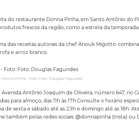
conta do restaurante Donna Pinha, em Santo Antônio do P
produtos frescos da região, como a estrela da temporada 
a das receitas autorais da chef Anouk Migotto: combina
rofa e arroz branco.
 Donna Pinha – Foto: Foto: Douglas Fagundes
 Avenida Antônio Joaquim de Oliveira, número 647, no C
ias para almoço, das 11h às 17h.Consulte o horário espec
ciona de sexta e sábado até as 23h e domingo até as 18h. 
nhe também pelas redes sociais: @donnapinha (Insta) ou