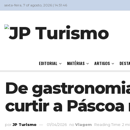
sexta-feira, 7 of agosto, 2026 | 14:51:46
EDITORIAL
MATÉRIAS
ARTIGOS
DEST
De gastronomia
curtir a Páscoa
por
JP Turismo
01/04/2026
no
Viagem
Reading Time: 2 mi