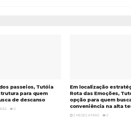
dos passeios, Tutóia
Em localização estraté
strutura para quem
Rota das Emoções, Tut
busca de descanso
opção para quem busc
conveniência na alta 
TRÁS
0
2 MESES ATRÁS
0