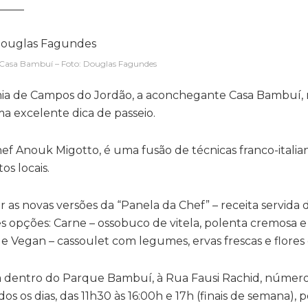
_____
 Casa Bambuí – Foto: Douglas Fagundes
mia de Campos do Jordão, a aconchegante Casa Bambuí, 
a excelente dica de passeio.
f Anouk Migotto, é uma fusão de técnicas franco-italian
os locais.
r as novas versões da “Panela da Chef” – receita servida
 opções: Carne – ossobuco de vitela, polenta cremosa e
s; e Vegan – cassoulet com legumes, ervas frescas e flores
da dentro do Parque Bambuí, à Rua Fausi Rachid, número
s os dias, das 11h30 às 16:00h e 17h (finais de semana),