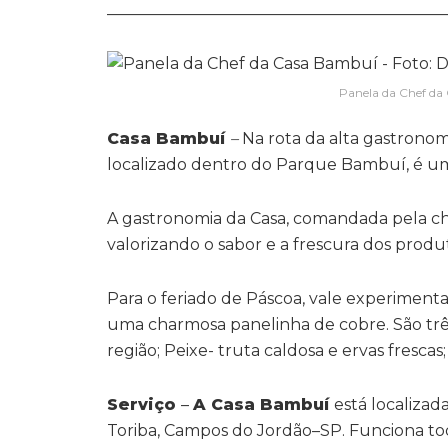
__________________________________________
Panela da Chef da
Casa Bambuí
–
Na rota da alta gastrono
localizado dentro do Parque Bambuí, é um
A gastronomia da Casa, comandada pela che
valorizando o sabor e a frescura dos produt
Para o feriado de Páscoa, vale experimenta
uma charmosa panelinha de cobre. São três
região; Peixe- truta caldosa e ervas fresca
Serviço
–
A Casa Bambuí
está localiza
Toriba, Campos do Jordão–SP. Funciona todo