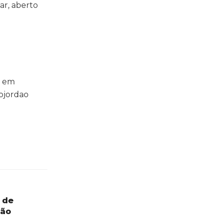
ar, aberto
, em
ojordao
 de
são