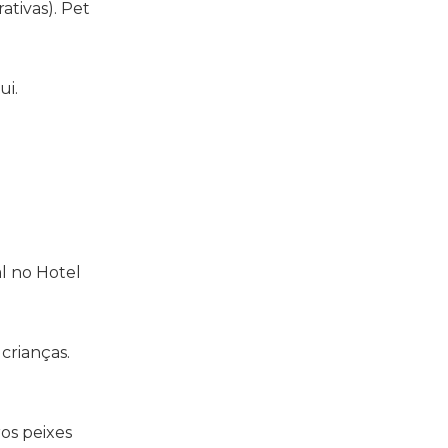
tivas). Pet
ui.
l no Hotel
crianças.
ros peixes