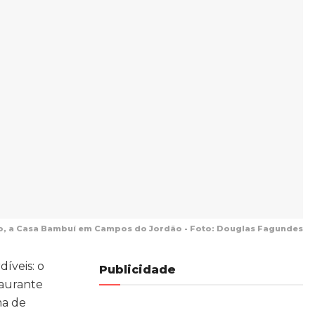
oto, a Casa Bambuí em Campos do Jordão - Foto: Douglas Fagundes
íveis: o
Publicidade
taurante
ma de