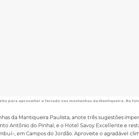
feito para aproveitar o feriado nas montanhas da Mantiqueira. Na f
nhas da Mantiqueira Paulista, anote três sugestões imperd
to Antônio do Pinhal, e o Hotel Savoy Excellente e res
buí–, em Campos do Jordão. Aproveite o agradável cli