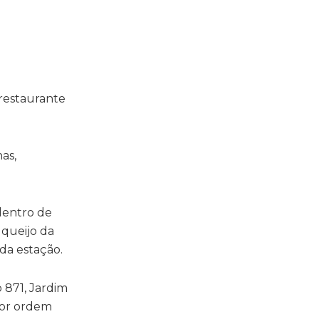
restaurante
as,
 dentro de
 queijo da
 da estação.
 871, Jardim
 por ordem