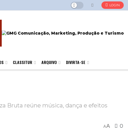
LOGIN
OS
CLASSITUR
ARQUIVO
DIVIRTA-SE
a Bruta reúne música, dança e efeitos
A
0
A