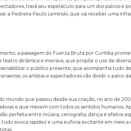
pectadores, trará seu espetáculo para um dos palcos e p
nse: a Pedreira Paulo Leminski, que vai receber uma infr
imento, a passagem do Fuerza Bruta por Curitiba prome
teatro dinâmica e imersiva, que propõe o uso de divers
a sensibilizar o público presente, que acompanha tudo d
naense, os artistas e espectadores vão dividir o palco d
 do mundo que passou desde sua criação, no ano de 200
ovadoras e que mexem com todos os sentidos humanos. 
o perfeita entre música, cenografia, dança e efeitos esp
 tudo evoca rapidez e uma euforia excitante em meio a
istas.