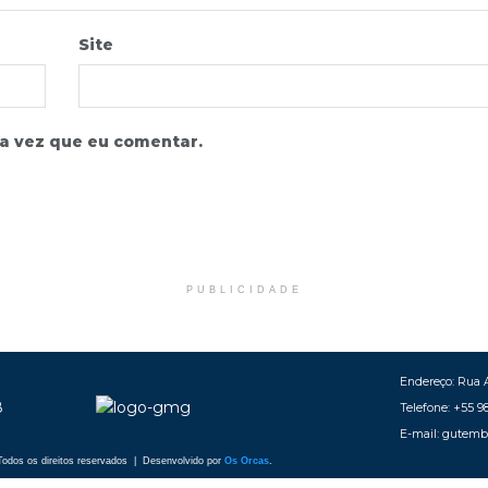
Site
a vez que eu comentar.
PUBLICIDADE
Endereço: Rua A
Telefone: +55 9
E-mail: gutem
odos os direitos reservados | Desenvolvido por
Os Orcas
.