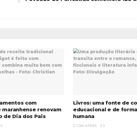
amentos com
Livros: uma fonte de c
e maranhense renovam
educacional e de form
o de Dia dos Pais
humana
0
1 DIA ATRÁS
0