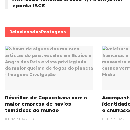
aponta IBGE
Relacionados
Postagens
Réveillon de Copacabana com a
Acompanh
maior empresa de navios
identidad
temáticos do mundo
o churrasc
1 DIA ATRÁS
0
1 DIA ATRÁS