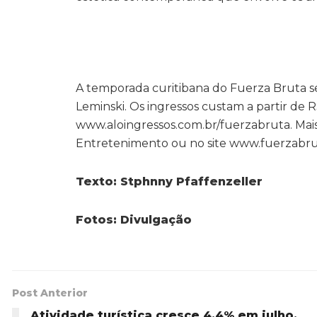
A temporada curitibana do Fuerza Bruta ser
Leminski. Os ingressos custam a partir de R$
www.aloingressos.com.br/fuerzabruta. Mais i
Entretenimento ou no site www.fuerzabru
Texto: Stphnny Pfaffenzeller
Fotos: Divulgação
Post Anterior
Atividade turística cresce 4,4% em julho,