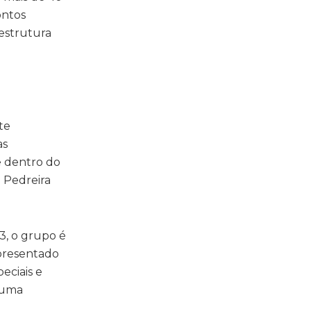
ontos
aestrutura
te
as
e dentro do
a Pedreira
3, o grupo é
Apresentado
eciais e
 uma