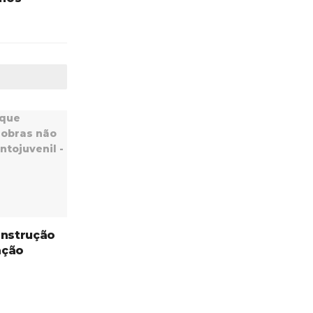
onstrução
ação