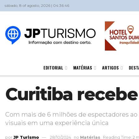
sábado, 8 of agosto, 2026 | 04:36:46
EDITORIAL
MATÉRIAS
ARTIGOS
DEST
Curitiba recebe
Com mais de 6 milhões de espectadores ao 
visuais em uma experiência única
por
JP Turismo
28/10/2024
no
Matérias
Reading Time: 2 m