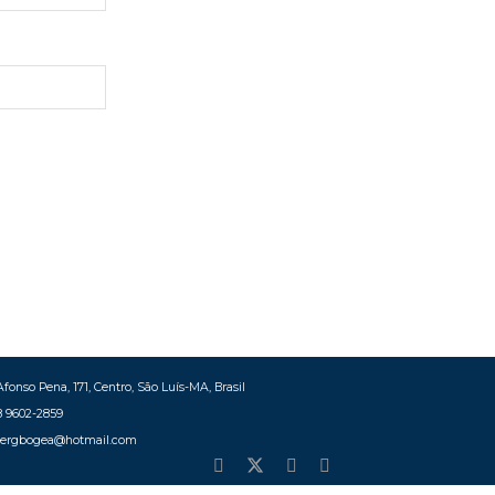
fonso Pena, 171, Centro, São Luís-MA, Brasil
8 9602-2859
bergbogea@hotmail.com