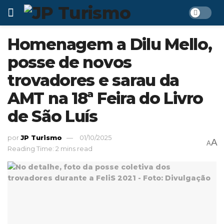
Homenagem a Dilu Mello,
posse de novos
trovadores e sarau da
AMT na 18ª Feira do Livro
de São Luís
por
JP Turismo
01/10/2025
A
A
Reading Time: 2 mins read