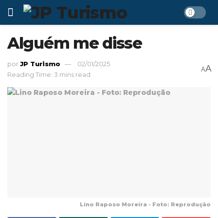
Alguém me disse
por
JP Turismo
02/01/2025
A
A
Reading Time: 3 mins read
Lino Raposo Moreira - Foto: Reprodução