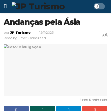
Andanças pela Ásia
por
JP Turismo
15/11/2025
A
A
Reading Time: 2 mins read
Foto: Divulgação