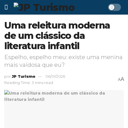
Uma releitura moderna
de um clássico da
literatura infantil
Espelho, espelho meu: existe uma menina
mais vaidosa que eu?
por
JP Turismo
06/01/2026
A
A
Reading Time: 3 mins read