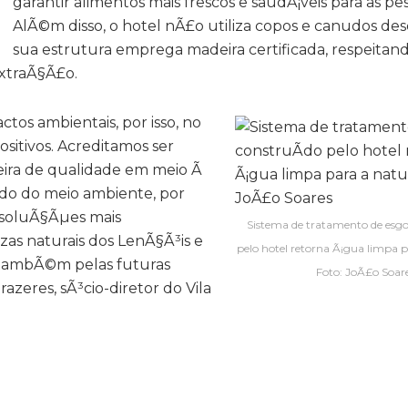
garantir alimentos mais frescos e saudÃ¡veis para as pes
AlÃ©m disso, o hotel nÃ£o utiliza copos e canudos desc
sua estrutura emprega madeira certificada, respeitan
extraÃ§Ã£o.
os ambientais, por isso, no
ositivos. Acreditamos ser
leira de qualidade em meio Ã
do do meio ambiente, por
 soluÃ§Ãµes mais
Sistema de tratamento de esgo
zas naturais dos LenÃ§Ã³is e
pelo hotel retorna Ã¡gua limpa pa
s tambÃ©m pelas futuras
Foto: JoÃ£o Soar
azeres, sÃ³cio-diretor do Vila