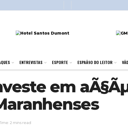
AQUES
ENTREVISTAS
ESPORTE
ESPAÃ§O DO LEITOR
VÃ­
 investe em aÃ§Ã
 Maranhenses
Time: 2 mins read