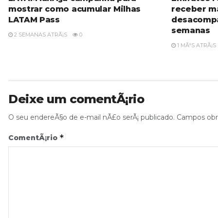
mostrar como acumular Milhas
receber m
LATAM Pass
desacompa
semanas
2 SEMANAS ATRÃ¡S
0
1 MÃªS ATRÃ¡S
Deixe um comentÃ¡rio
O seu endereÃ§o de e-mail nÃ£o serÃ¡ publicado.
Campos obr
*
ComentÃ¡rio