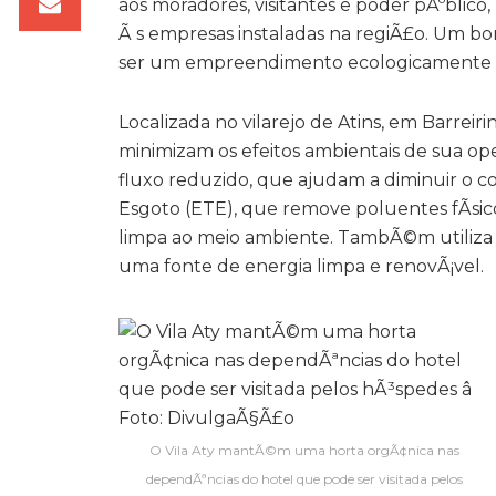
aos moradores, visitantes e poder pÃºbli
Ã s empresas instaladas na regiÃ£o. Um bo
ser um empreendimento ecologicamente co
Localizada no vilarejo de Atins, em Barr
minimizam os efeitos ambientais de sua op
fluxo reduzido, que ajudam a diminuir o 
Esgoto (ETE), que remove poluentes fÃ­sic
limpa ao meio ambiente. TambÃ©m utiliza l
uma fonte de energia limpa e renovÃ¡vel.
O Vila Aty mantÃ©m uma horta orgÃ¢nica nas
dependÃªncias do hotel que pode ser visitada pelos