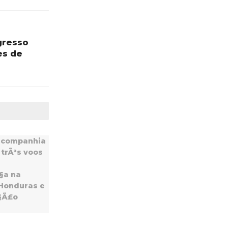
gresso
es de