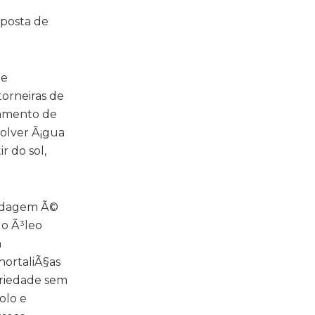
oposta de
ue
torneiras de
tamento de
volver Ã¡gua
 do sol,
pedagem Ã©
o Ã³leo
a
hortaliÃ§as
priedade sem
olo e