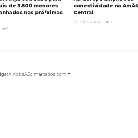
ais de 3.500 menores
conectividade na AmÃ©
nhados nas prÃ³ximas
Central
1 MÃªS ATRÃ¡S
0
0
*
igatÃ³rios sÃ£o marcados com