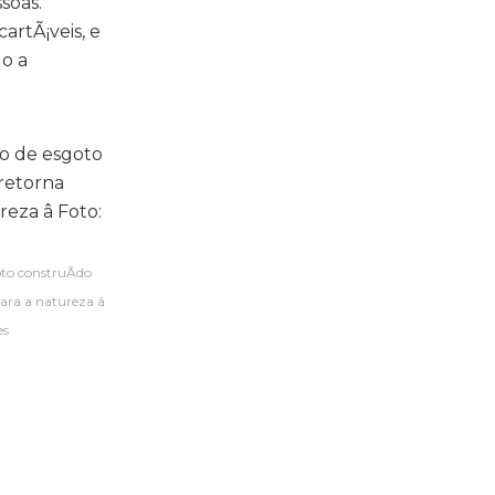
soas.
artÃ¡veis, e
do a
to construÃ­do
ra a natureza â
es