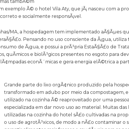
co, mas tambÃ©m
m exemplo Ã© o hotel Vila Aty, que jÃ¡ nasceu com a pr
rreto e socialmente responsÃ¡vel.
eirinhas/MA, a hospedagem tem implementado aÃ§Ãµes q
eraÃ§Ã£o. Pensando no uso consciente da Ã¡gua, utiliza 
consumo de Ã¡gua, e possui a prÃ³pria EstaÃ§Ã£o de Tra
os, quÃ­micos e biolÃ³gicos presentes no esgoto para de
Ã¢mpadas econÃ´micas e gera energia elÃ©trica a partir
Grande parte do lixo orgÃ¢nico produzido pela hos
transformado em adubo por meio da compostagem, e 
utilizado na cozinha Ã© reaproveitado por uma pesso
especializada em dar novo uso ao material. Muitas das 
utilizadas na cozinha do hotel sÃ£o cultivadas na pro
o uso de agrotÃ³xicos, de modo a nÃ£o contaminar o s