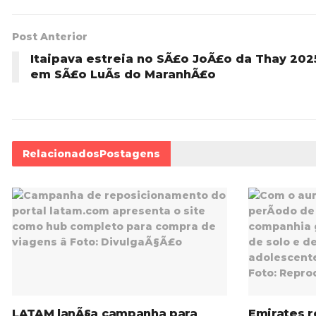
Post Anterior
Itaipava estreia no SÃ£o JoÃ£o da Thay 202
em SÃ£o LuÃ­s do MaranhÃ£o
Relacionados
Postagens
LATAM lanÃ§a campanha para
Emirates r