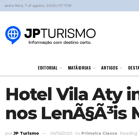
sexta-feira, 7 of agosto, 2026 | 07:11:59
EDITORIAL
MATÃ©RIAS
ARTIGOS
DEST
Hotel Vila Aty
nos LenÃ§Ã³is
por
JP Turismo
06/06/2025
no
Primeira Classe
Reading 