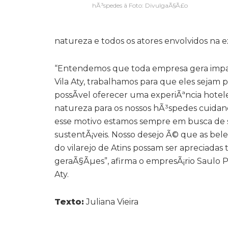
hÃ³spedes â Foto: DivulgaÃ§Ã£o
natureza e todos os atores envolvidos na 
“Entendemos que toda empresa gera impact
Vila Aty, trabalhamos para que eles sejam p
possÃ­vel oferecer uma experiÃªncia hote
natureza para os nossos hÃ³spedes cuidan
esse motivo estamos sempre em busca de
sustentÃ¡veis. Nosso desejo Ã© que as bele
do vilarejo de Atins possam ser apreciada
geraÃ§Ãµes”, afirma o empresÃ¡rio Saulo Pr
Aty.
Texto:
Juliana Vieira