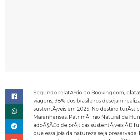
Segundo relatÃ³rio do Booking.com, plat
viagens, 98% dos brasileiros desejam realiz
sustentÃ¡veis em 2025. No destino turÃ­sti
Maranhenses, PatrimÃ´nio Natural da Hum
adoÃ§Ã£o de prÃ¡ticas sustentÃ¡veis Ã© f
que essa joia da natureza seja preservada.