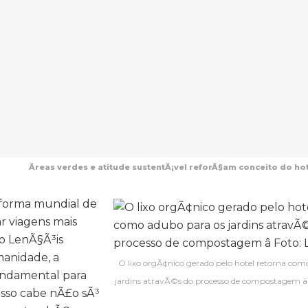
Ãreas verdes e atitude sustentÃ¡vel reforÃ§am conceito do hot
aforma mundial de
ar viagens mais
co LenÃ§Ã³is
anidade, a
O lixo orgÃ¢nico gerado pelo hotel retorna com
undamental para
jardins atravÃ©s do processo de compostagem â
 Isso cabe nÃ£o sÃ³