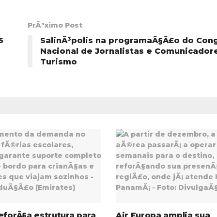
PrÃ³ximo Post
5
SalinÃ³polis na programaÃ§Ã£o do Con
Nacional de Jornalistas e Comunicador
Turismo
eforÃ§a estrutura para
Air Europa amplia sua