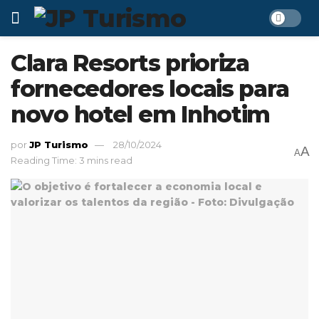
Clara Resorts prioriza
fornecedores locais para
novo hotel em Inhotim
por
JP Turismo
28/10/2024
A
A
Reading Time: 3 mins read