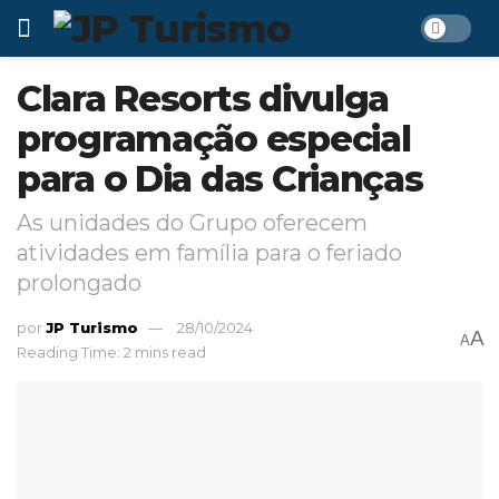
Clara Resorts divulga
programação especial
para o Dia das Crianças
As unidades do Grupo oferecem
atividades em família para o feriado
prolongado
por
JP Turismo
28/10/2024
A
A
Reading Time: 2 mins read