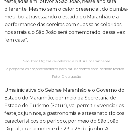
festejadas em louvor a São João, nesse ano será
diferente. Mesmo sem o calor presencial, do bumba-
meu-boi atravessando o estado do Maranhão e a
performance das coreiras com suas saias coloridas
nos arraiais, o São João será comemorado, dessa vez
“em casa”.
São João Digital vai celebrar a cultura maranhense
e preparar os empreendedores para faturamento com período festivo –
Foto: Divulgação
Uma iniciativa do Sebrae Maranhão e o Governo do
Estado do Maranhão, por meio da Secretaria de
Estado de Turismo (Setur), vai permitir vivenciar os
festejos juninos, a gastronomia e artesanato típicos
característicos do período, por meio do São João
Digital, que acontece de 23 a 26 de junho. A