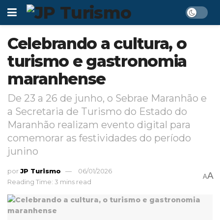
Celebrando a cultura, o
turismo e gastronomia
maranhense
De 23 a 26 de junho, o Sebrae Maranhão e
a Secretaria de Turismo do Estado do
Maranhão realizam evento digital para
comemorar as festividades do período
junino
por
JP Turismo
06/01/2026
A
A
Reading Time: 3 mins read