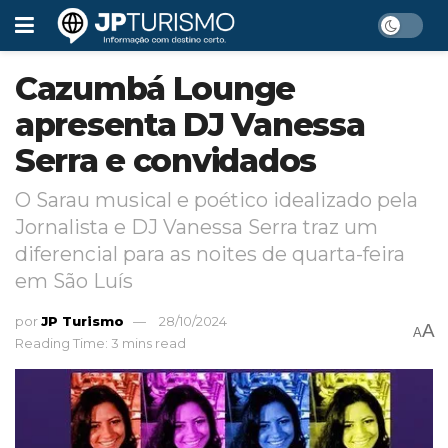
Cazumbá Lounge
apresenta DJ Vanessa
Serra e convidados
O Sarau musical e poético idealizado pela
Jornalista e DJ Vanessa Serra traz um
diferencial para as noites de quarta-feira
em São Luís
por
JP Turismo
28/10/2024
A
A
Reading Time: 3 mins read