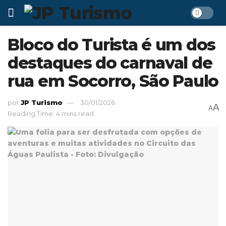
Bloco do Turista é um dos
destaques do carnaval de
rua em Socorro, São Paulo
por
JP Turismo
30/01/2026
A
A
Reading Time: 4 mins read