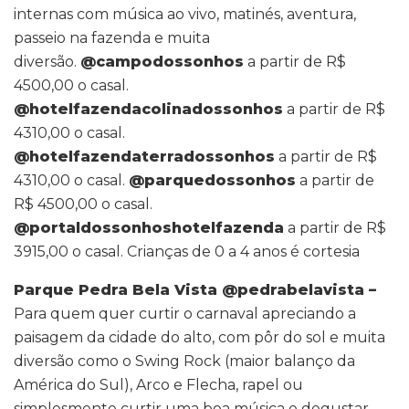
internas com música ao vivo, matinés, aventura,
passeio na fazenda e muita
diversão.
@campodossonhos
a partir de R$
4500,00 o casal.
@hotelfazendacolinadossonhos
a partir de R$
4310,00 o casal.
@hotelfazendaterradossonhos
a partir de R$
4310,00 o casal.
@parquedossonhos
a partir de
R$ 4500,00 o casal.
@portaldossonhoshotelfazenda
a partir de R$
3915,00 o casal. Crianças de 0 a 4 anos é cortesia
Parque Pedra Bela Vista @pedrabelavista
–
Para quem quer curtir o carnaval apreciando a
paisagem da cidade do alto, com pôr do sol e muita
diversão como o Swing Rock (maior balanço da
América do Sul), Arco e Flecha, rapel ou
simplesmente curtir uma boa música e degustar