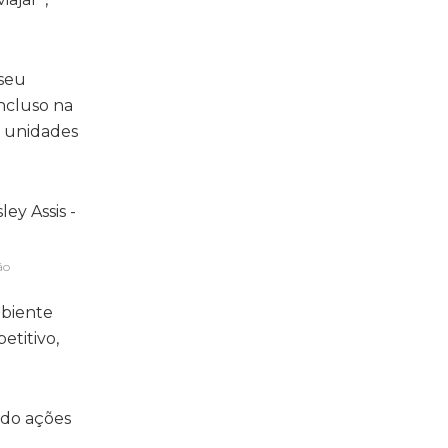
 seu
ncluso na
s unidades
ão
mbiente
etitivo,
ndo ações