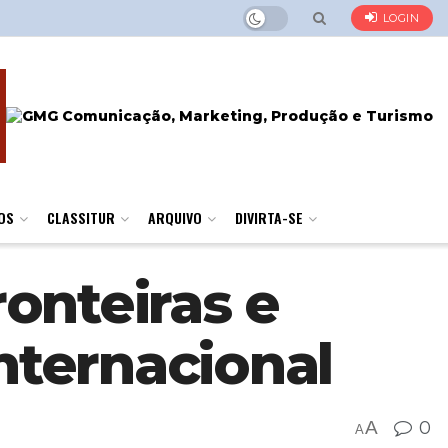
LOGIN
OS
CLASSITUR
ARQUIVO
DIVIRTA-SE
onteiras e
nternacional
A
0
A