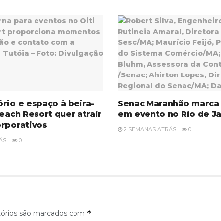
rio e espaço à beira-
Senac Maranhão marca
Beach Resort quer atrair
em evento no Rio de Ja
rporativos
2 SEMANAS ATRÁS
0
ÁS
0
*
tórios são marcados com