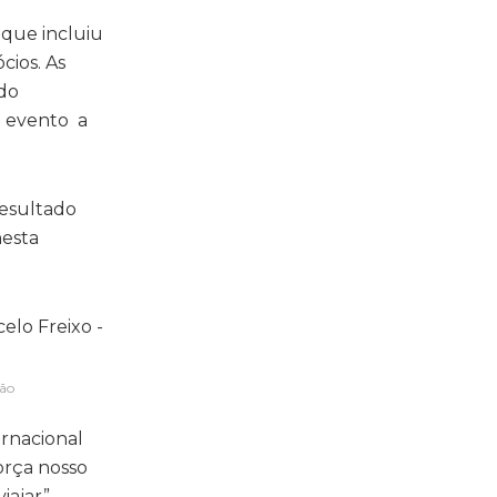
que incluiu
cios. As
ndo
o evento a
resultado
nesta
ção
ernacional
orça nosso
ajar”,