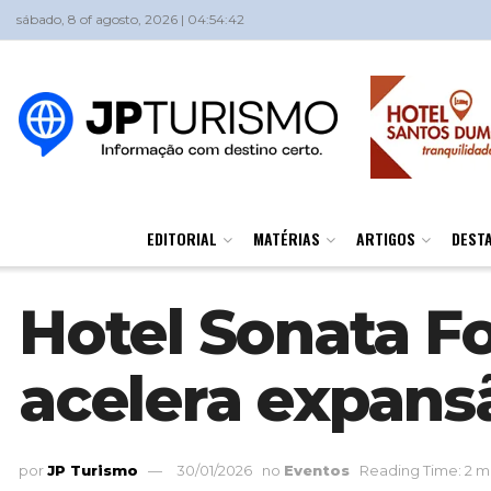
sábado, 8 of agosto, 2026 | 04:54:42
EDITORIAL
MATÉRIAS
ARTIGOS
DEST
Hotel Sonata Fo
acelera expans
por
JP Turismo
30/01/2026
no
Eventos
Reading Time: 2 m