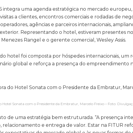
6 integra uma agenda estratégica no mercado europeu, 
 visitas a clientes, encontros comerciais e rodadas de negó
peradores, agências e parceiros internacionais, amplia
exterior. Representando o hotel, estiveram presentes n
e Menezes Rangel e o gerente comercial, Wesley Assis.
do hotel foi composta por hóspedes internacionais, um 
cenário global e reforça a presença do empreendimento 
o Hotel Sonata com o Presidente da Embratur, Marcelo Freixo – Foto: Divulga
to de uma estratégia bem estruturada. “A presença int
 relacionamento e entrega de valor. Estar na FITUR ref
 expectativas do mercado global e às novas formas de vi