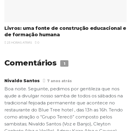
Livros: uma fonte de construção educacional e
de formação humana
23 HORAS ATRÁS
0
Comentários
1
Nivaldo Santos
7 anos atrás
Boa noite. Seguinte, pedimos por gentileza que nos
ajude a divulgar nosso samba de todos os sábados na
tradicional feijoada permanente que acontece no
restaurante do Blue Tree hotel , das 13h as 16h. Tendo
como atração o “Grupo Terecô” composto pelos
sambistas; Nivaldo Santos (Voz e Banjo), Cleyton
Canhoto (Voz e Violão), Adney Kairo (Voz e Cavaco),