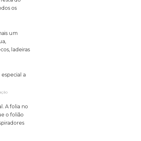
odos os
mais um
ua,
os, ladeiras
gação
. A folia no
e o folião
spiradores