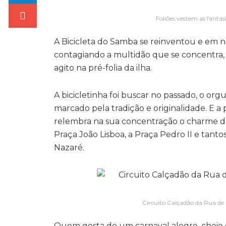
Foliões vestem as fantas
A Bicicleta do Samba se reinventou e em 
contagiando a multidão que se concentra, 
agito na pré-folia da ilha.
A bicicletinha foi buscar no passado, o o
marcado pela tradição e originalidade. E a p
relembra na sua concentração o charme d
Praça João Lisboa, a Praça Pedro II e tant
Nazaré.
Circuito Calçadão da Rua de
Quem gosta de um carnaval alegre, cheio de