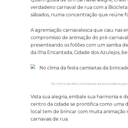
verdadeiro carnaval de rua com a Bicicleta
sábados, numa concentração que reúne foli
A agremiação carnavalesca que caiu nas en
compromisso de animação do pré-carnaval d
presenteando os foliões com um samba de q
da Ilha Encantada, Cidade dos Azulejos, be
No clima da festa camisetas da brincadeira gan
Vista sua alegria, embale sua harmonia e de
centro da cidade se prontifica como uma d
local tem de brincar com muita animação n
carnavais de rua.