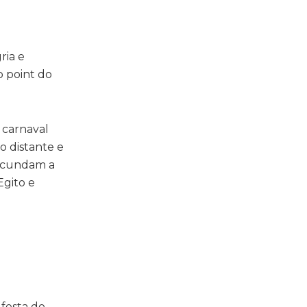
ria e
o point do
 carnaval
to distante e
ircundam a
Egito e
 festa do