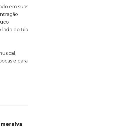
gando em suas
entração
ouco
 lado do Rio
musical,
pocas e para
imersiva