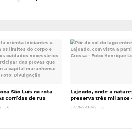
oca São Luís na rota
Lajeado, onde a nature
s corridas de rua
preserva três mil anos 
S
0
4 DIAS ATRÁS
0