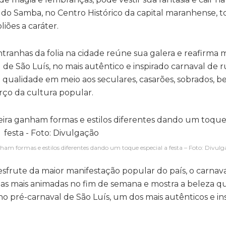
 do Samba, no Centro Histórico da capital maranhense, t
ões a caráter.
tranhas da folia na cidade reúne sua galera e reafirma 
e São Luís, no mais autêntico e inspirado carnaval de r
ualidade em meio aos seculares, casarões, sobrados, bec
rço da cultura popular.
ham formas e estilos diferentes dando um toque especial a festa – Foto: Divul
sfrute da maior manifestação popular do país, o carnaval
as mais animadas no fim de semana e mostra a beleza qu
o pré-carnaval de São Luís, um dos mais autênticos e in