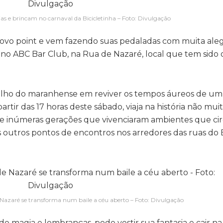
ias e brincam no carnaval da Bicicletinha – Foto: Divulgação
novo point e vem fazendo suas pedaladas com muita aleg
no ABC Bar Club, na Rua de Nazaré, local que tem sido 
rgulho do maranhense em reviver os tempos áureos de um
artir das 17 horas deste sábado, viaja na história não mui
e inúmeras gerações que vivenciaram ambientes que c
os outros pontos de encontros nos arredores das ruas do 
 Nazaré se transforma num baile a céu aberto – Foto: Divulgação
 magia e lembranças, pode vestir sua fantasia e cair na