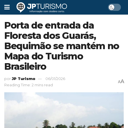
Porta de entrada da
Floresta dos Guarás,
Bequimão se mantém no
Mapa do Turismo
Brasileiro
por
JP Turismo
06/01/2026
A
A
Reading Time: 2 mins read