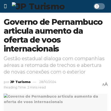
Governo de Pernambuco
articula aumento da
oferta de voos
internacionais
Gestão estadual dialoga com companhias
aéreas a retomada de trechos e abertura
de novas conexões com o exterior
por
JP Turismo
28/10/2024
A
A
Reading Time: 2 mins read