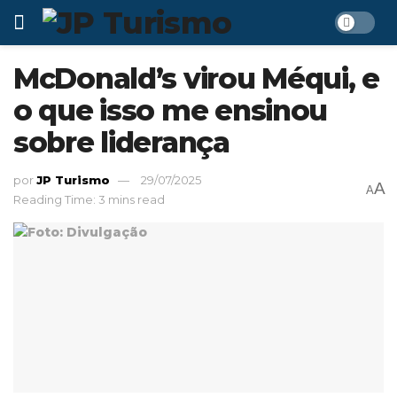
McDonald’s virou Méqui, e
o que isso me ensinou
sobre liderança
por
JP Turismo
29/07/2025
A
A
Reading Time: 3 mins read