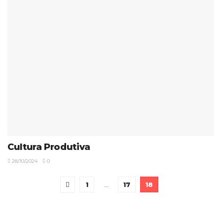
Cultura Produtiva
28/10/2024
0
1
…
17
18