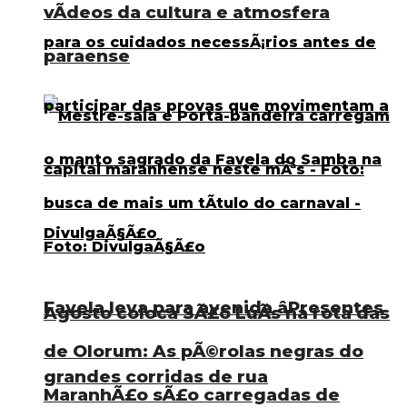
vÃ­deos da cultura e atmosfera
paraense
Favela leva para avenida âPresentes
Agosto coloca SÃ£o LuÃ­s na rota das
de Olorum: As pÃ©rolas negras do
grandes corridas de rua
MaranhÃ£o sÃ£o carregadas de