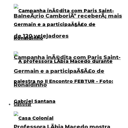
BalneÃ¡rio CamboriÃº receberÃ¡ mais
de 120 velejadores
Campanha inÃ©dita com Paris Saint-
Germain e a participaÃ§Ã£o de
Ronaldinho
Classitur
Professora LÃ­bia Macedo mostra