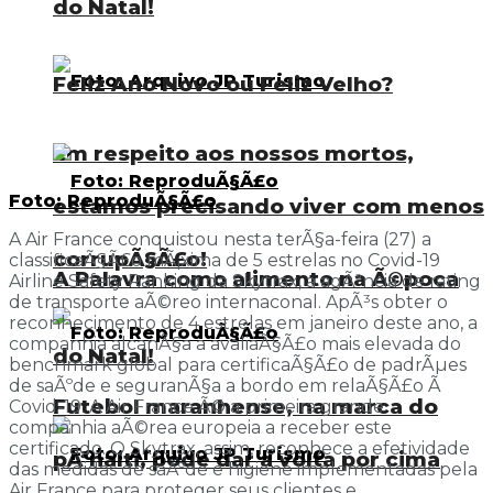
do Natal!
Feliz Ano Novo ou Feliz Velho?
Em respeito aos nossos mortos,
Foto: ReproduÃ§Ã£o
estamos precisando viver com menos
A Air France conquistou nesta terÃ§a-feira (27) a
corrupÃ§Ã£o!
classificaÃ§Ã£o mÃ¡xima de 5 estrelas no Covid-19
A Palavra como alimento na Ã©poca
Airline Safety Ranking da Skytrax, a agÃªncia de rating
de transporte aÃ©reo internaconal. ApÃ³s obter o
reconhecimento de 4 estrelas em janeiro deste ano, a
companhia alcanÃ§a a avaliaÃ§Ã£o mais elevada do
do Natal!
benchmark global para certificaÃ§Ã£o de padrÃµes
de saÃºde e seguranÃ§a a bordo em relaÃ§Ã£o Ã
Futebol maranhense, na marca do
Covid-19. A Air France Ã© a primeira grande
companhia aÃ©rea europeia a receber este
certificado. O Skytrax, assim, reconhece a efetividade
pÃªnalti, pode dar a volta por cima
das medidas de saÃºde e higiene implementadas pela
Air France para proteger seus clientes e