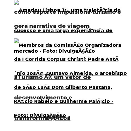
como esporte impulsiona turismo e
gera narrativa de viagem
âTurismo Ã© um vetor de
desenvolvimento e
transformaÃ§Ã£oâ