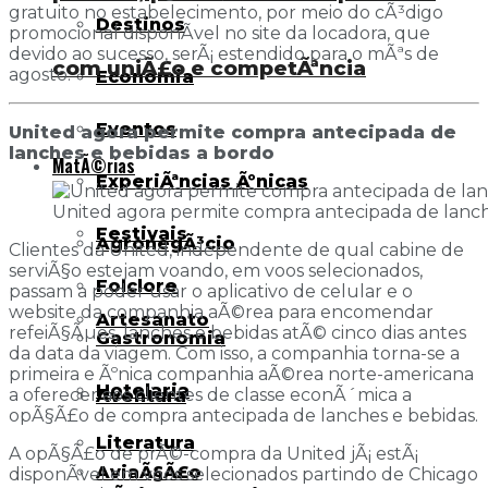
gratuito no estabelecimento, por meio do cÃ³digo
Destinos
promocional disponÃ­vel no site da locadora, que
devido ao sucesso, serÃ¡ estendido para o mÃªs de
com uniÃ£o e competÃªncia
agosto.
Economia
Eventos
United agora permite compra antecipada de
lanches e bebidas a bordo
MatÃ©rias
ExperiÃªncias Ãºnicas
United agora permite compra antecipada de lanch
Festivais
AgronegÃ³cio
Clientes da United, independente de qual cabine de
serviÃ§o estejam voando, em voos selecionados,
Folclore
passam a poder usar o aplicativo de celular e o
website da companhia aÃ©rea para encomendar
Artesanato
refeiÃ§Ãµes, lanches e bebidas atÃ© cinco dias antes
Gastronomia
da data da viagem. Com isso, a companhia torna-se a
primeira e Ãºnica companhia aÃ©rea norte-americana
Hotelaria
a oferecer aos clientes de classe econÃ´mica a
Aventura
opÃ§Ã£o de compra antecipada de lanches e bebidas.
Literatura
A opÃ§Ã£o de prÃ©-compra da United jÃ¡ estÃ¡
AviaÃ§Ã£o
disponÃ­vel em voos selecionados partindo de Chicago