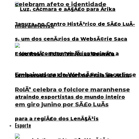
celebram afeto e identidade
maranhense
Embaixadora da WebsÃ©rie Saca Esse
RolÃª celebra o folclore maranhense
em giro junino por SÃ£o LuÃ­s
Esporte