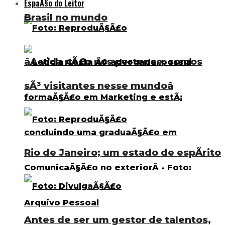
EspaÃ§o do Leitor
Brasil no mundo
âA vida nÃ£o nos pertence, somos
sÃ³ visitantes nesse mundoâ
Rio de Janeiro; um estado de espÃ­rito
Antes de ser um gestor de talentos,