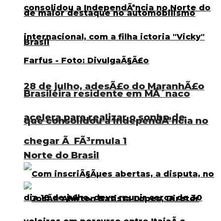
28 de julho, adesÃ£o do MaranhÃ£o
Brasileira residente em MÃ´naco
acelera para realizar o sonho de
que consolidou a IndependÃªncia no
chegar Ã FÃ³rmula 1
Norte do Brasil