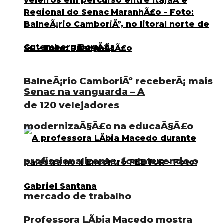
BalneÃ¡rio CamboriÃº receberÃ¡ mais
Senac na vanguarda – A
de 120 velejadores
modernizaÃ§Ã£o na educaÃ§Ã£o
profissionalizante, fortalecendo o
mercado de trabalho
Professora LÃ­bia Macedo mostra