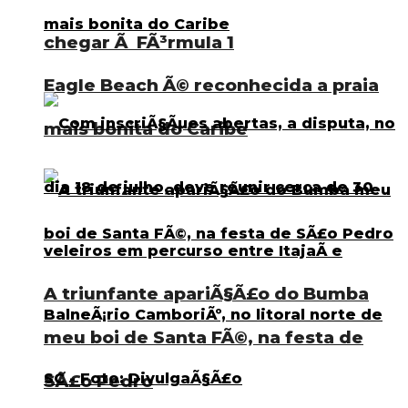
chegar Ã FÃ³rmula 1
Eagle Beach Ã© reconhecida a praia
mais bonita do Caribe
A triunfante apariÃ§Ã£o do Bumba
meu boi de Santa FÃ©, na festa de
SÃ£o Pedro