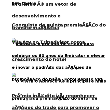
âTurismo Ã© um vetor de
desenvolvimento e
Conquista da quinta premiaÃ§Ã£o do
transformaÃ§Ã£oâ
Vila Aty no Tripadvisor coroa
crescimento do hotel
PrÃªmio inÃ©dito irÃ¡ reconhecer
aÃ§Ãµes do trade para promover o