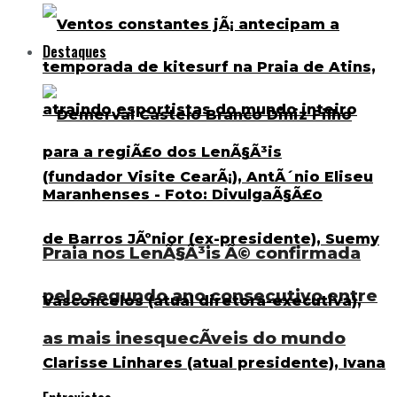
Destaques
Praia nos LenÃ§Ã³is Ã© confirmada
pelo segundo ano consecutivo entre
as mais inesquecÃ­veis do mundo