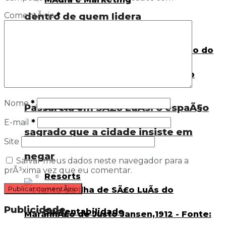
dentro de quem lidera
ComentÃ¡rio
*
MÃºsica
NegÃ³cios
Nome
*
Parques
Passarela em SÃ£o LuÃ­s: o espaÃ§o
E-mail
*
sagrado que a cidade insiste em
Pousadas
Site
negar
Salvar meus dados neste navegador para a
prÃ³xima vez que eu comentar.
Resorts
Publicidade
Sustentabilidade