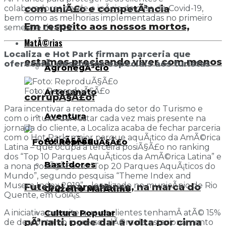
com uniÃ£o e competÃªncia
colaboradores desde o inÃ­cio da crise de Covid-19,
bem como as melhorias implementadas no primeiro
Em respeito aos nossos mortos,
semestre de 2021.
MatÃ©rias
Localiza e Hot Park firmam parceria que
estamos precisando viver com menos
oferecerÃ¡ descontos especiais aos turistas
AgronegÃ³cio
Foto: ReproduÃ§Ã£o
Artesanato
corrupÃ§Ã£o!
Para incentivar a retomada do setor do Turismo e
Aventura
com o intuito deÂ estar cada vez mais presente na
jornada do cliente, a Localiza acaba de fechar parceria
com o Hot Park, maior parque aquÃ¡tico da AmÃ©rica
AviaÃ§Ã£o
Latina – que ocupa a terceira posiÃ§Ã£o no ranking
dos “Top 10 Parques AquÃ¡ticos da AmÃ©rica Latina” e
Bastidores
a nona posiÃ§Ã£o no “Top 20 Parques AquÃ¡ticos do
Mundo”, segundo pesquisa “Theme Index and
Musem Index 2019” – localizado no municÃ­pio de Rio
Futebol maranhense, na marca do
Cruzeiro MarÃ­timo
Quente, em GoiÃ¡s.
A iniciativa permite que os clientes tenhamÂ atÃ© 15%
Cultura Popular
pÃªnalti, pode dar a volta por cima
de desconto no ingresso, alÃ©m de estacionamento