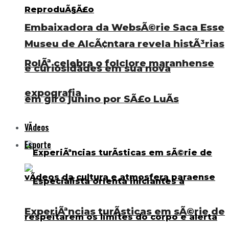
Embaixadora da WebsÃ©rie Saca Esse
Museu de AlcÃ¢ntara revela histÃ³rias
RolÃª celebra o folclore maranhense
e curiosidades em sua nova
expografia
em giro junino por SÃ£o LuÃ­s
VÃ­deos
Esporte
ExperiÃªncias turÃ­sticas em sÃ©rie de