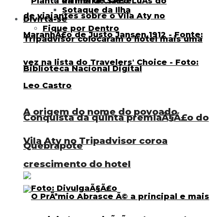
Primeira Classe
Sotaque da Ilha
Divirta-se
Fique por Dentro
A origem do nome do povoado
Conquista da quinta premiaÃ§Ã£o do
Vila Aty no Tripadvisor coroa
Quebrapote
crescimento do hotel