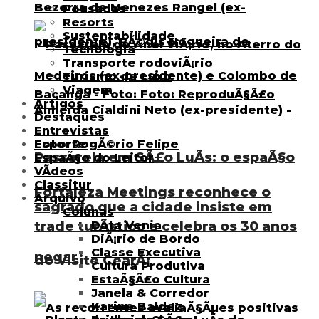
Pousadas
Resorts
Sustentabilidade
Tecnologia
Transporte rodoviÃ¡rio
Turismo de Luxo
Viagem
Artigos
Destaques
Entrevistas
Esporte
Passarela em SÃ£o LuÃ­s: o espaÃ§o
EspaÃ§o do Leitor
VÃ­deos
Classitur
Fortaleza Meetings reconhece o
Arquivo
sagrado que a cidade insiste em
Colunas
trade turÃ­stico e celebra os 30 anos
Data Venia
DiÃ¡rio de Bordo
Classe Executiva
negar
do Visite CearÃ¡
Cultura Produtiva
EstaÃ§Ã£o Cultura
Janela & Corredor
Karine Baldez