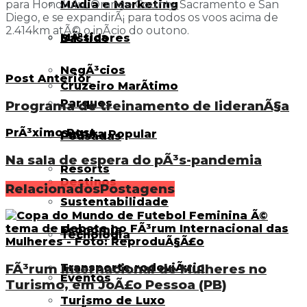
MÃ­dia e Marketing
para Honolulu, Orange County, Sacramento e San
Diego, e se expandirÃ¡ para todos os voos acima de
2.414km atÃ© o inÃ­cio do outono.
MÃºsica
Bastidores
NegÃ³cios
Post Anterior
Cruzeiro MarÃ­timo
Parques
Programa de treinamento de lideranÃ§a
PrÃ³ximo Post
Cultura Popular
Pousadas
Na sala de espera do pÃ³s-pandemia
Resorts
Destinos
Relacionados
Postagens
Sustentabilidade
Economia
Tecnologia
Transporte rodoviÃ¡rio
FÃ³rum Internacional de Mulheres no
Eventos
Turismo, em JoÃ£o Pessoa (PB)
Turismo de Luxo