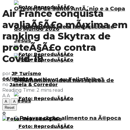
O festejo de Santo AntÃ´nio e a Copa
Air France conquista
avaliaÃ§Ã£o mÃ¡xima em
O humanismo ideal na PÃ¡scoa de
do Mundo 2026
ranking da Skytrax de
Jesus
proteÃ§Ã£o contra
Covid-19
por
JP Turismo
Feliz Ano Novo ou Feliz Velho?
06/01/2026
O humanismo ideal na PÃ¡scoa de
no
Janela & Corredor
Reading Time: 2 mins read
A
A
Jesus
A
A
Reset
0
A Palavra como alimento na Ã©poca