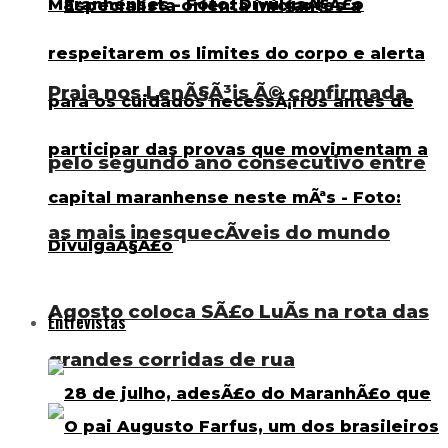
Praia nos LenÃ§Ã³is Ã© confirmada
pelo segundo ano consecutivo entre
as mais inesquecÃ­veis do mundo
Agosto coloca SÃ£o LuÃ­s na rota das
Entrevistas
grandes corridas de rua