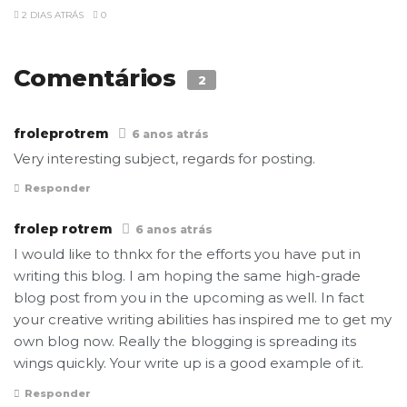
2 DIAS ATRÁS
0
Comentários
2
froleprotrem
6 anos atrás
Very interesting subject, regards for posting.
Responder
frolep rotrem
6 anos atrás
I would like to thnkx for the efforts you have put in
writing this blog. I am hoping the same high-grade
blog post from you in the upcoming as well. In fact
your creative writing abilities has inspired me to get my
own blog now. Really the blogging is spreading its
wings quickly. Your write up is a good example of it.
Responder