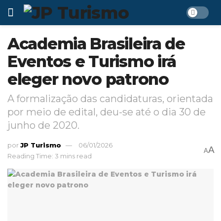
Academia Brasileira de
Eventos e Turismo irá
eleger novo patrono
A formalização das candidaturas, orientada
por meio de edital, deu-se até o dia 30 de
junho de 2020.
por
JP Turismo
06/01/2026
A
A
Reading Time: 3 mins read