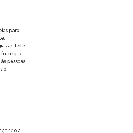
eias para
te.
as ao leite
e (um tipo
 às pessoas
s e
braçando a