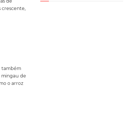
das de
 crescente,
que também
a, mingau de
omo o arroz