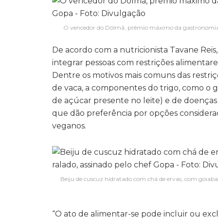
O vencedor do Dólmã, prêmio máximo da gastronomia b
De acordo com a nutricionista Tavane Reis,
integrar pessoas com restrições alimentar
Dentre os motivos mais comuns das restriçõe
de vaca, a componentes do trigo, como o gl
de açúcar presente no leite) e de doença
que dão preferência por opções considerada
veganos.
Beiju de cuscuz hidratado com chá de ervas, com goiabada
“O ato de alimentar-se pode incluir ou exclu