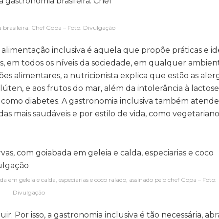
rasileira. Chef Gopa – Foto: Divulgação
 alimentação inclusiva é aquela que propõe práticas e id
es, em todos os níveis da sociedade, em qualquer ambien
s alimentares, a nutricionista explica que estão as alergi
úten, e aos frutos do mar, além da intolerância à lactos
s como diabetes. A gastronomia inclusiva também atende
s mais saudáveis e por estilo de vida, como vegetariano
 em geleia e calda, especiarias e coco ralado, assinado pelo chef Gopa – Foto:
Divulgação
ir. Por isso, a gastronomia inclusiva é tão necessária, a