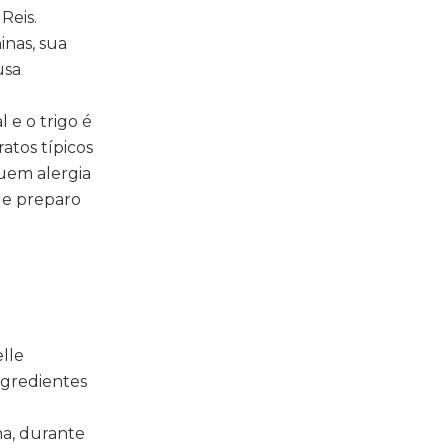
Reis.
inas, sua
usa
l e o trigo é
atos típicos
suem alergia
 de preparo
lle
ngredientes
na, durante