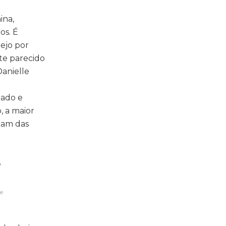
ina,
os. É
ejo por
te parecido
Danielle
iado e
, a maior
tam das
e