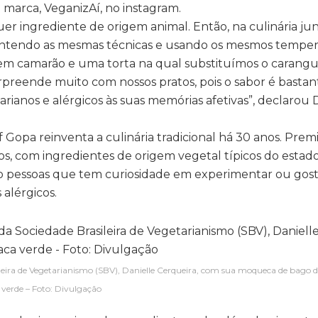
a marca, VeganizAí, no instagram.
r ingrediente de origem animal. Então, na culinária jun
antendo as mesmas técnicas e usando os mesmos temper
sem camarão e uma torta na qual substituímos o carangu
reende muito com nossos pratos, pois o sabor é bastan
rianos e alérgicos às suas memórias afetivas”, declarou 
 Gopa reinventa a culinária tradicional há 30 anos. Prem
os, com ingredientes de origem vegetal típicos do estado
são pessoas que tem curiosidade em experimentar ou gos
alérgicos.
eira de Vegetarianismo (SBV), Danielle Cerqueira, com sua moqueca de bago d
 verde – Foto: Divulgação