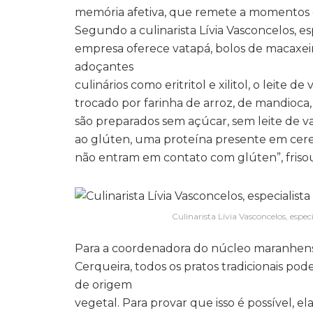
memória afetiva, que remete a momentos e 
Segundo a culinarista Lívia Vasconcelos, es
empresa oferece vatapá, bolos de macaxeira
adoçantes
culinários como eritritol e xilitol, o leite d
trocado por farinha de arroz, de mandioca,
são preparados sem açúcar, sem leite de va
ao glúten, uma proteína presente em cereai
não entram em contato com glúten”, frisou 
Culinarista Lívia Vasconcelos, espe
Para a coordenadora do núcleo maranhense 
Cerqueira, todos os pratos tradicionais po
de origem
vegetal. Para provar que isso é possível, e