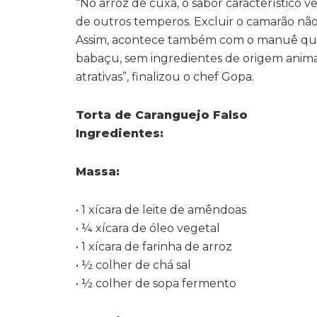
“No arroz de cuxá, o sabor característico 
de outros temperos. Excluir o camarão não 
Assim, acontece também com o manuê que m
babaçu, sem ingredientes de origem animal
atrativas”, finalizou o chef Gopa.
Torta de Caranguejo Falso
Ingredientes:
Massa:
• 1 xícara de leite de amêndoas
• ¼ xícara de óleo vegetal
• 1 xícara de farinha de arroz
• ½ colher de chá sal
• ½ colher de sopa fermento