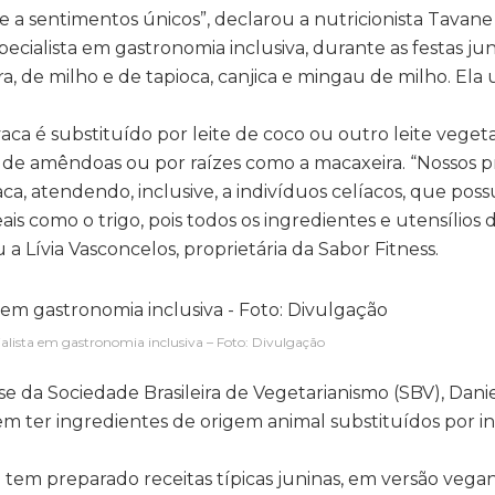
a sentimentos únicos”, declarou a nutricionista Tavane 
pecialista em gastronomia inclusiva, durante as festas jun
, de milho e de tapioca, canjica e mingau de milho. Ela 
e vaca é substituído por leite de coco ou outro leite vegeta
 de amêndoas ou por raízes como a macaxeira. “Nossos pr
ca, atendendo, inclusive, a indivíduos celíacos, que pos
s como o trigo, pois todos os ingredientes e utensílios
a Lívia Vasconcelos, proprietária da Sabor Fitness.
cialista em gastronomia inclusiva – Foto: Divulgação
da Sociedade Brasileira de Vegetarianismo (SBV), Danie
dem ter ingredientes de origem animal substituídos por i
la tem preparado receitas típicas juninas, em versão vega