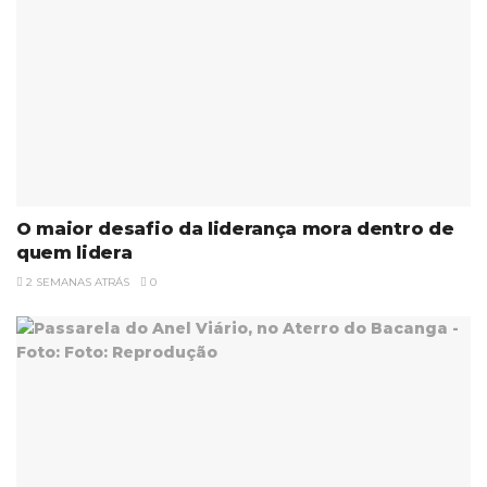
O maior desafio da liderança mora dentro de
quem lidera
2 SEMANAS ATRÁS
0