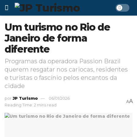
Um turismo no Rio de
Janeiro de forma
diferente
Programas da operadora Passion Brazil
querem resgatar nos cariocas, residentes
e turistas o fascínio pelos encantos da
cidade
por
JP Turismo
06/01/2026
A
A
Reading Time: 2 mins read