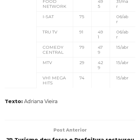
FOOD
49
31/ma
NETWORK
5
r
I-SAT
75
06/ab
r
TRU TV
91
49
06/ab
1
r
COMEDY
79
47
15/abr
CENTRAL
9
MTV
29
42
15/abr
9
VH1 MEGA
74
15/abr
HITS
Texto:
Adriana Vieira
Post Anterior
JP Turismo deu força e Prefeitura restaurou