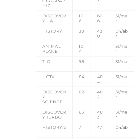
GEOGRAP
3
r
HIC
DISCOVER
10
60
31/ma
Y H&H
6
6
r
HISTORY
38
43
04/ab
8
r
ANIMAL
10
31/ma
PLANET
4
r
TLC
58
31/ma
r
HGTV
84
48
31/ma
4
r
DISCOVER
82
48
31/ma
Y
2
r
SCIENCE
DISCOVER
83
48
31/ma
Y TURBO
3
r
HISTORY 2
71
47
04/ab
1
r