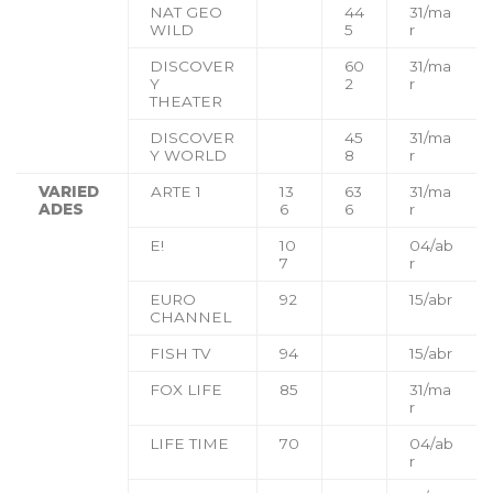
NAT GEO
44
31/ma
WILD
5
r
DISCOVER
60
31/ma
Y
2
r
THEATER
DISCOVER
45
31/ma
Y WORLD
8
r
VARIED
ARTE 1
13
63
31/ma
ADES
6
6
r
E!
10
04/ab
7
r
EURO
92
15/abr
CHANNEL
FISH TV
94
15/abr
FOX LIFE
85
31/ma
r
LIFE TIME
70
04/ab
r