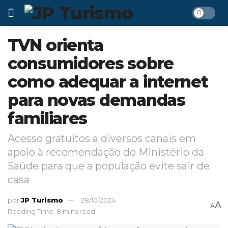
TVN orienta
consumidores sobre
como adequar a internet
para novas demandas
familiares
Acesso gratuitos a diversos canais em
apoio à recomendação do Ministério da
Saúde para que a população evite sair de
casa
por
JP Turismo
28/10/2024
A
A
Reading Time: 8 mins read