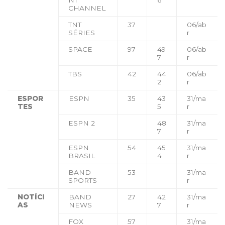
NT
6
CHANNEL
TNT
37
06/ab
SÉRIES
r
SPACE
97
49
06/ab
7
r
TBS
42
44
06/ab
2
r
ESPOR
ESPN
35
43
31/ma
TES
5
r
ESPN 2
48
31/ma
7
r
ESPN
54
45
31/ma
BRASIL
4
r
BAND
53
31/ma
SPORTS
r
NOTÍCI
BAND
27
42
31/ma
AS
NEWS
7
r
FOX
57
31/ma