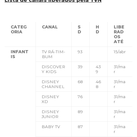
Lista de canais liberados pela TVN
CATEG
CANAL
S
H
LIBE
ORIA
D
D
RAD
OS
ATÉ
INFANT
TV RÁ-TIM-
93
15/abr
IS
BUM
DISCOVER
39
43
31/ma
Y KIDS
9
r
DISNEY
68
46
31/ma
CHANNEL
8
r
DISNEY
76
31/ma
XD
r
DISNEY
89
31/ma
JUNIOR
r
BABY TV
87
31/ma
r