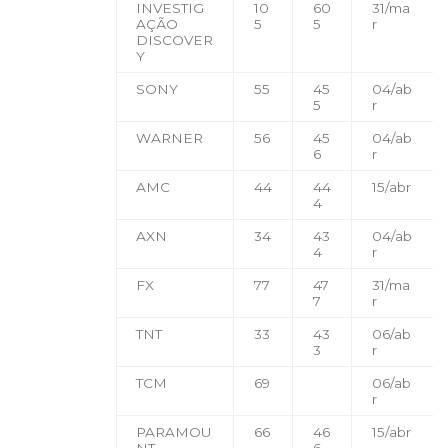
INVESTIG
10
60
31/ma
AÇÃO
5
5
r
DISCOVER
Y
SONY
55
45
04/ab
5
r
WARNER
56
45
04/ab
6
r
AMC
44
44
15/abr
4
AXN
34
43
04/ab
4
r
FX
77
47
31/ma
7
r
TNT
33
43
06/ab
3
r
TCM
69
06/ab
r
PARAMOU
66
46
15/abr