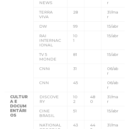
NEWS
r
TERRA
28
31/ma
VIVA
r
DW
99
15/abr
RAI
10
15/abr
INTERNAC
1
IONAL
TV 5
81
15/abr
MONDE
CNNi
31
06/ab
r
CNN
45
06/ab
r
CULTUR
DISCOVE
10
48
31/ma
A E
RY
2
0
r
DOCUM
ENTÁRI
CINE
51
15/abr
OS
BRASIL
NATIONAL
43
44
31/ma