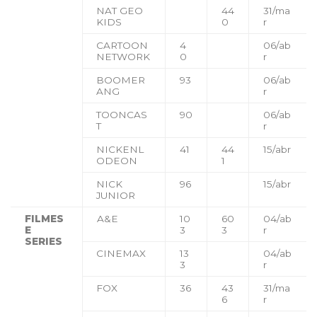
NAT GEO
44
31/ma
KIDS
0
r
CARTOON
4
06/ab
NETWORK
0
r
BOOMER
93
06/ab
ANG
r
TOONCAS
90
06/ab
T
r
NICKENL
41
44
15/abr
ODEON
1
NICK
96
15/abr
JUNIOR
FILMES
A&E
10
60
04/ab
E
3
3
r
SERIES
CINEMAX
13
04/ab
3
r
FOX
36
43
31/ma
6
r