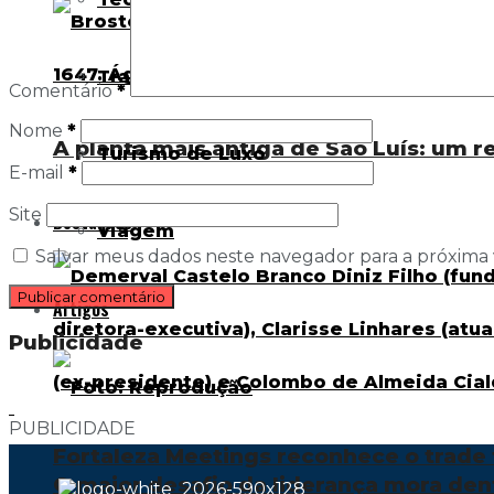
Transporte rodoviário
Comentário
*
Nome
*
A planta mais antiga de São Luís: um r
Turismo de Luxo
E-mail
*
Site
Destaques
Viagem
Salvar meus dados neste navegador para a próxima
Artigos
Publicidade
PUBLICIDADE
Fortaleza Meetings reconhece o trade t
O maior desafio da liderança mora den