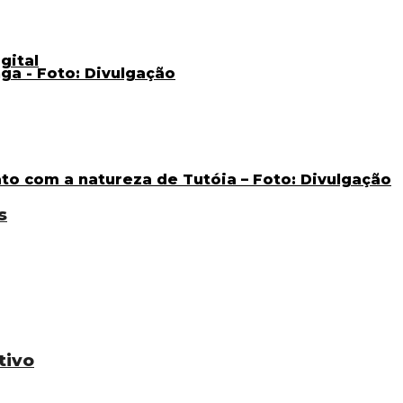
s
tivo