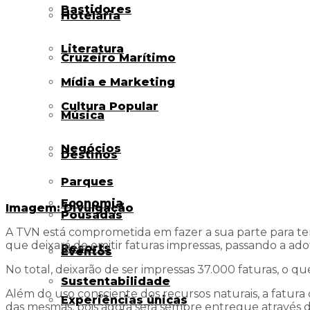
Bastidores
Hotelaria
Literatura
Cruzeiro Marítimo
Mídia e Marketing
Cultura Popular
Música
Negócios
Destinos
Parques
Economia
Imagem: Divulgação
Pousadas
A TVN está comprometida em fazer a sua parte para ter 
que deixará de emitir faturas impressas, passando a ado
Resorts
Eventos
No total, deixarão de ser impressas 37.000 faturas, 
Sustentabilidade
Além do uso consciente dos recursos naturais, a fatura 
Experiências únicas
das mesmas, pois agora será sempre entregue através d