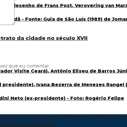
etrato da cidade no século XVII
 vez que eu comentar.
urístico e celebra os 30 anos do Visite Cea
tro de quem lidera