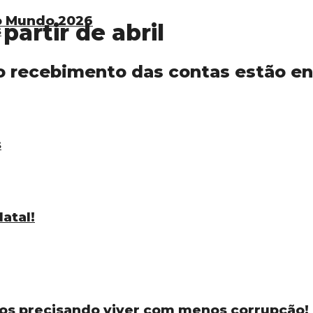
do Mundo 2026
partir de abril
s
no recebimento das contas estão e
s
atal!
os precisando viver com menos corrupção!