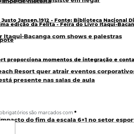
do que a cidade insiste em negar
 anos de história
tar Itaqui-Bacanga com shows e palestras
pote
each Resort quer atrair eventos corporativo
está presente nas salas de aula
obrigatórios são marcados com
*
 impacto do fim da escala 6×1 no setor espor