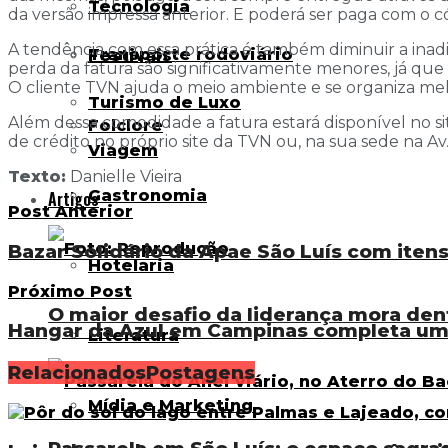
Tecnologia
da versão impressa anterior. E poderá ser paga com o c
A tendência com essa prática é também diminuir a inadi
Transporte rodoviário
Festivais
perda da fatura são significativamente menores, já qu
O cliente TVN ajuda o meio ambiente e se organiza me
Turismo de Luxo
Além dessa comodidade a fatura estará disponível no si
Folclore
de crédito no próprio site da TVN ou, na sua sede na Av.
Viagem
Texto:
Danielle Vieira
Gastronomia
Artigos
Post Anterior
Bazar Solidário da Apae São Luís com iten
Hotelaria
Próximo Post
O maior desafio da liderança mora den
Hangar da Azul em Campinas completa um
Literatura
Relacionados
Postagens
Mídia e Marketing