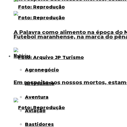
A Palavra como alimento na época do N
Futebol maranhense, na marca do pênal
Matérias
Agronegócio
Em respeito aos nossos mortos, estam
Artesanato
Aventura
Aviação
Bastidores