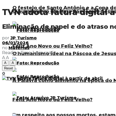
O festejo de Santo Antônio e a Copa 
TVN adota fatura digital à 
O humanismo ideal na Páscoa de Jesu
Eliminação de papel e do atraso 
por
JP Turismo
06/01/2026
Feliz Ano Novo ou Feliz Velho?
no
Matérias
Reading Time: 1 min read
O humanismo ideal na Páscoa de Jesu
A
A
A
A
Reset
0
A Palavra como alimento na época do N
Feliz Ano Novo ou Feliz Velho?
Em respeito aos nossos mortos, estam