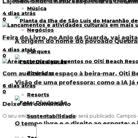
Passarela em São Luís: o espaço sagra
Lajeado, onde a natureza preserva três mil
Música
4 dias atrás
0
Negócios
Feira do Livro, no Anjo da Guarda, vai agi
A origem do nome do povoado Quebra
4 dias atrás
Parques
0
Com auditório e espaço à beira-mar, Oiti B
Pousadas
Visão de uma professora: como a IA já 
6 dias atrás
0
Resorts
Deixe um comentário
O seu endereço de e-mail não será publicado.
Campos 
Sustentabilidade
O tempo livre e o direito ao esporte: o
Tecnologia