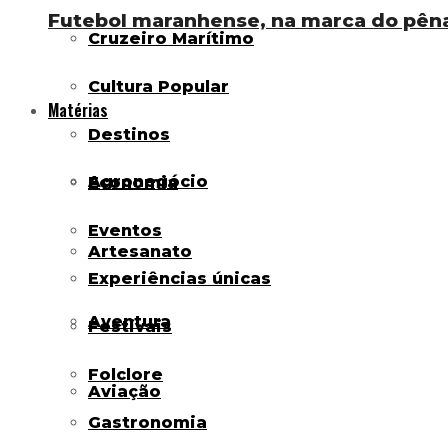
Futebol maranhense, na marca do pênal
Cruzeiro Marítimo
Cultura Popular
Matérias
Destinos
Agronegócio
Economia
Eventos
Artesanato
Experiências únicas
Aventura
Festivais
Folclore
Aviação
Gastronomia