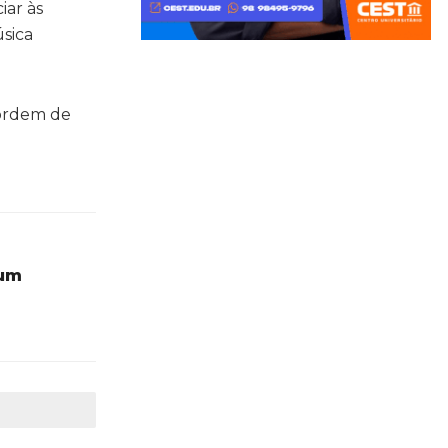
iar às
úsica
 ordem de
 um