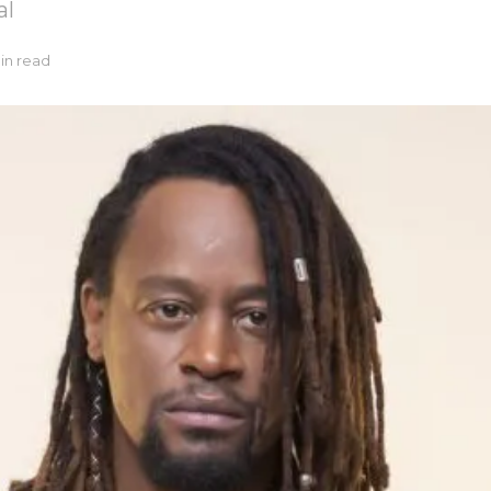
al
in read