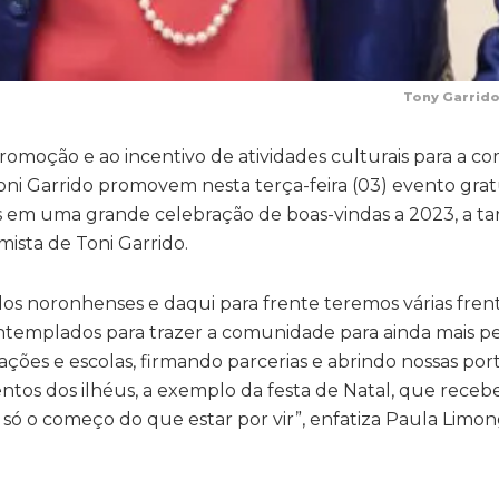
Tony Garrido
promoção e ao incentivo de atividades culturais para a 
ni Garrido promovem nesta terça-feira (03) evento grat
 em uma grande celebração de boas-vindas a 2023, a ta
ista de Toni Garrido.
s noronhenses e daqui para frente teremos várias frent
templados para trazer a comunidade para ainda mais p
ções e escolas, firmando parcerias e abrindo nossas por
eventos dos ilhéus, a exemplo da festa de Natal, que rece
ó o começo do que estar por vir”, enfatiza Paula Limong