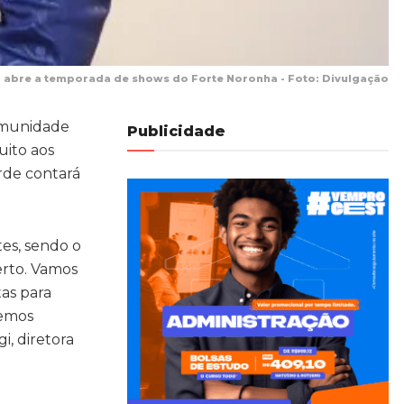
 abre a temporada de shows do Forte Noronha - Foto: Divulgação
comunidade
Publicidade
uito aos
rde contará
es, sendo o
erto. Vamos
tas para
bemos
i, diretora