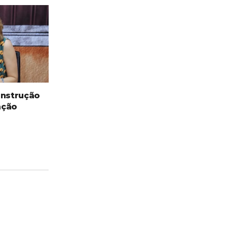
onstrução
ação