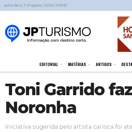
sexta-feira, 7 of agosto, 2026 | 11:35:53
EDITORIAL
MATÉRIAS
ARTIGOS
DEST
Toni Garrido fa
Noronha
Iniciativa sugerida pelo artista carioca fo