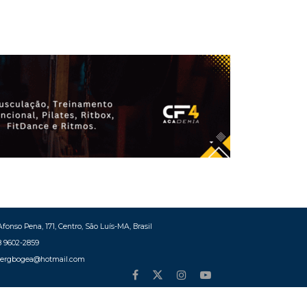
fonso Pena, 171, Centro, São Luís-MA, Brasil
8 9602-2859
bergbogea@hotmail.com