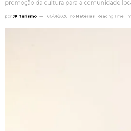
promoção da cultura para a comunidade loc
por
JP Turismo
06/01/2026
no
Matérias
Reading Time: 1 m