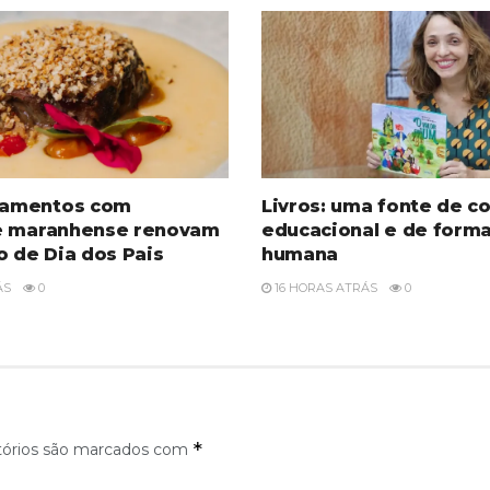
amentos com
Livros: uma fonte de c
e maranhense renovam
educacional e de form
o de Dia dos Pais
humana
ÁS
0
16 HORAS ATRÁS
0
*
tórios são marcados com