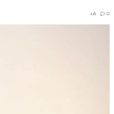
A
0
A