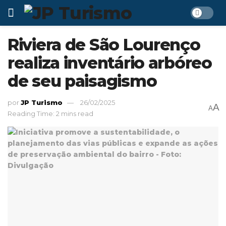
Riviera de São Lourenço
realiza inventário arbóreo
de seu paisagismo
por
JP Turismo
26/02/2025
A
A
Reading Time: 2 mins read