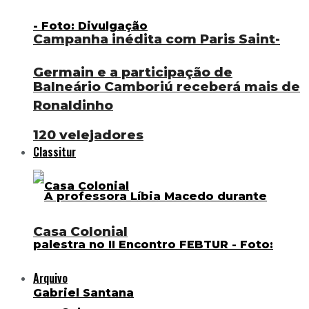
Campanha inédita com Paris Saint-
Germain e a participação de
Balneário Camboriú receberá mais de
Ronaldinho
120 velejadores
Classitur
Casa Colonial
Arquivo