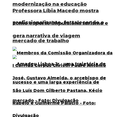
modernização na educação
Professora Líbia Macedo mostra
profissionalizante, fortalecendo o
como esporte impulsiona turismo e
gera narrativa de viagem
mercado de trabalho