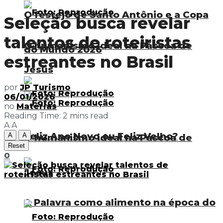
O festejo de Santo Antônio e a Copa
Seleção busca revelar
talentos de roteiristas
O humanismo ideal na Páscoa de
do Mundo 2026
estreantes no Brasil
Jesus
por
JP Turismo
06/01/2026
no
Matérias
Reading Time: 2 mins read
A
A
Feliz Ano Novo ou Feliz Velho?
A
A
O humanismo ideal na Páscoa de
Reset
0
Jesus
A Palavra como alimento na época do