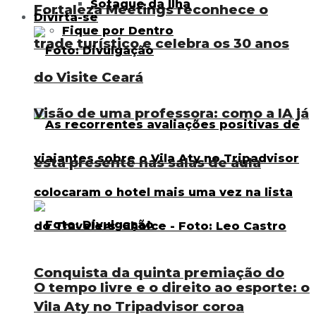
Sotaque da Ilha
Fortaleza Meetings reconhece o
Divirta-se
Fique por Dentro
trade turístico e celebra os 30 anos
do Visite Ceará
Visão de uma professora: como a IA já
está presente nas salas de aula
Conquista da quinta premiação do
O tempo livre e o direito ao esporte: o
Vila Aty no Tripadvisor coroa