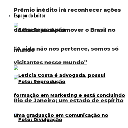
Prêmio inédito irá reconhecer ações
Espaço do Leitor
do trade para promover o Brasil no
“A vida não nos pertence, somos só
mundo
visitantes nesse mundo”
Rio de Janeiro; um estado de espírito