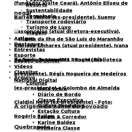
Resorts
Sustentabilidade
negar
Tecnologia
Transporte rodoviário
Turismo de Luxo
Viagem
Artigos
Destaques
Entrevistas
Esporte
Espaço do Leitor
Vídeos
Classitur
Arquivo
Colunas
Data Venia
Diário de Bordo
Classe Executiva
Cultura Produtiva
A origem do nome do povoado
Estação Cultura
Janela & Corredor
Karine Baldez
Quebrapote
Primeira Classe