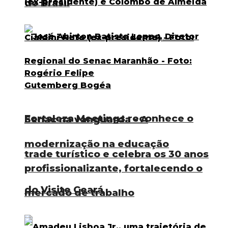
do Brasil
Fortaleza Meetings reconhece o
Senac na vanguarda – A
modernização na educação
trade turístico e celebra os 30 anos
profissionalizante, fortalecendo o
do Visite Ceará
mercado de trabalho