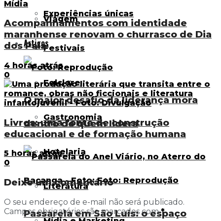
Experiências únicas
Viagem
Acompanhamentos com identidade
maranhense renovam o churrasco de Dia
Artigos
dos Pais
Festivais
4 horas atrás
0
Folclore
O maior desafio da liderança mora
Gastronomia
Livros: uma fonte de construção
dentro de quem lidera
educacional e de formação humana
Hotelaria
5 horas atrás
0
Deixe um comentário
Literatura
O seu endereço de e-mail não será publicado.
Campos obrigatórios são marcados com
*
Passarela em São Luís: o espaço
Mídia e Marketing