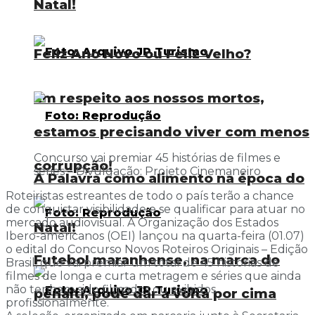
Natal!
Feliz Ano Novo ou Feliz Velho?
Em respeito aos nossos mortos,
estamos precisando viver com menos
Concurso vai premiar 45 histórias de filmes e
corrupção!
séries – Divulgação: Projeto Cinemaneiro
A Palavra como alimento na época do
Roteiristas estreantes de todo o país terão a chance
de conquistar visibilidade e se qualificar para atuar no
mercado audiovisual. A Organização dos Estados
Natal!
Ibero-americanos (OEI) lançou na quarta-feira (01.07)
o edital do Concurso Novos Roteiros Originais – Edição
Futebol maranhense, na marca do
Brasil, que vai premiar um total de 45 histórias de
filmes de longa e curta metragem e séries que ainda
não tenham sido filmados ou exibidos
pênalti, pode dar a volta por cima
profissionalmente.