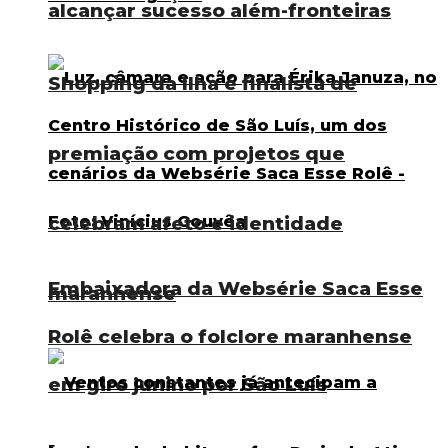
alcançar sucesso além-fronteiras
Shopping da Ilha é finalista de
premiação com projetos que
celebram afeto e identidade
Embaixadora da Websérie Saca Esse
maranhense
Rolê celebra o folclore maranhense
em giro junino por São Luís