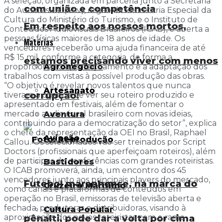
A seleção, organizada em parceria junto à Secretaria
com união e competência
do Audiovisual (SAv), órgão da Secretaria Especial da
Cultura do Ministério do Turismo, e o Instituto de
Em respeito aos nossos mortos,
Conteúdos Audiovisuais Brasileiros (ICAB), é aberta a
pessoas físicas maiores de 18 anos de idade. Os
Matérias
vencedores receberão uma ajuda financeira de até
R$ 15 mil, conforme a categoria, de forma a
estamos precisando viver com menos
Agronegócio
proporcionar o aperfeiçoamento e a adaptação dos
trabalhos com vistas à possível produção das obras.
“O objetivo é revelar novos talentos que nunca
Artesanato
corrupção!
tiveram a chance de ver seu roteiro produzido e
apresentado em festivais, além de fomentar o
mercado audiovisual brasileiro com novas ideias,
Aventura
contribuindo para a democratização do setor”, explica
o chefe da representação da OEI no Brasil, Raphael
Aviação
Callou. Os selecionados vão ser treinados por Script
Doctors (profissionais que aperfeiçoam roteiros), além
de participar de conferências com grandes roteiristas.
Bastidores
O ICAB promoverá, ainda, um encontro dos 45
vencedores junto aos principais players do mercado,
Futebol maranhense, na marca do
Cruzeiro Marítimo
como canais e plataformas de conteúdos em
operação no Brasil, emissoras de televisão aberta e
fechada, produtoras e distribuidoras, visando à
Cultura Popular
pênalti, pode dar a volta por cima
aproximação dos novos roteiristas com o ramo