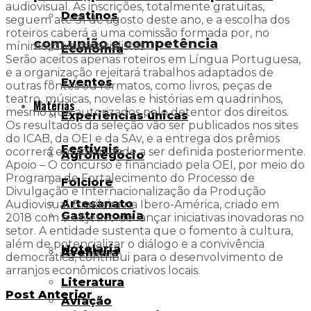
audiovisual. As inscrições, totalmente gratuitas,
Destinos
seguem até 31 de agosto deste ano, e a escolha dos
roteiros caberá a uma comissão formada por, no
com união e competência
mínimo, dois especialistas.
Economia
Serão aceitos apenas roteiros em Língua Portuguesa,
e a organização rejeitará trabalhos adaptados de
Eventos
outras fontes ou formatos, como livros, peças de
teatro, músicas, novelas e histórias em quadrinhos,
Matérias
mesmo que autorizados pelo detentor dos direitos.
Experiências únicas
Os resultados da seleção vão ser publicados nos sites
do ICAB, da OEI e da SAv, e a entrega dos prêmios
Festivais
ocorrerá em solenidade a ser definida posteriormente.
Agronegócio
Apoio – O concurso é financiado pela OEI, por meio do
Programa de Fortalecimento do Processo de
Folclore
Divulgação e Internacionalização da Produção
Artesanato
Audiovisual Brasileira na Ibero-América, criado em
Gastronomia
2018 com o objetivo de lançar iniciativas inovadoras no
setor. A entidade sustenta que o fomento à cultura,
além de potencializar o diálogo e a convivência
Hotelaria
Aventura
democrática, contribui para o desenvolvimento de
arranjos econômicos criativos locais.
Literatura
Post Anterior
Aviação