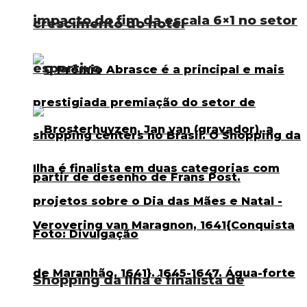
impacto do fim da escala 6×1 no setor
crescimento do hotel
esportivo
Shopping da Ilha é finalista de