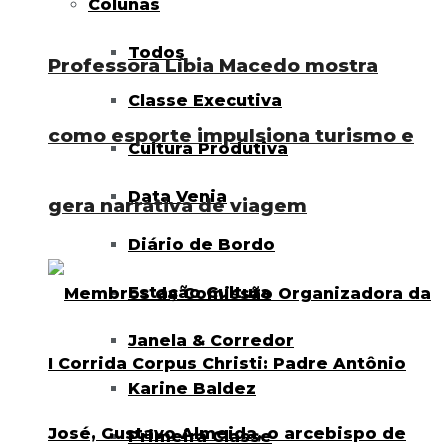
Colunas
Todos
Professora Líbia Macedo mostra
Classe Executiva
como esporte impulsiona turismo e
Cultura Produtiva
Data Venia
gera narrativa de viagem
Diário de Bordo
Estação Cultura
Janela & Corredor
Karine Baldez
Primeira Classe