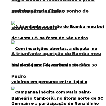
mais bonita do Caribe
acelera para realizar o sonho de
chegar à Fórmula 1
A triunfante aparição do Bumba meu
boi de Santa Fé, na festa de São
Pedro