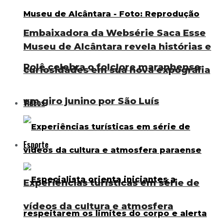
Embaixadora da Websérie Saca Esse
Museu de Alcântara revela histórias e
Rolê celebra o folclore maranhense
curiosidades em sua nova expografia
em giro junino por São Luís
Vídeos
Esporte
Experiências turísticas em série de
vídeos da cultura e atmosfera