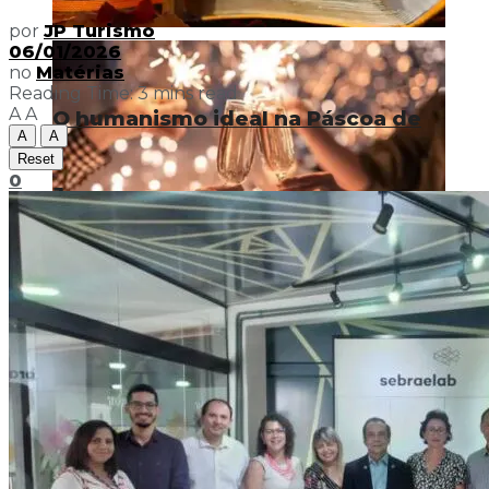
por
JP Turismo
06/01/2026
no
Matérias
Reading Time: 3 mins read
A
A
O humanismo ideal na Páscoa de
A
A
Reset
0
Jesus
Feliz Ano Novo ou Feliz Velho?