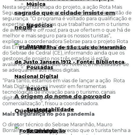
Música
Nesta segunda etapa do projeto, a ação Rota Mais
sagrado que a cidade insiste em
Segura objetiva implantar novas normas de gestão de
segurança. “O programa é voltado para qualificação e
expertise das agências que trabalham com o turismo
Negócios
negar
de aventura e
off road,
para que ofertem o que há de
melhor e mais seguro para os nossos turistas”,
explicou a coordenadora Sebrae para o projeto Rota
Parques
das Emoções, Suilany Teixeira, gerente do escritório
do Sebrae de Cedral (CE), informando ainda que os
gestores de projeto nos três estados já estão
avaliando junto ao trade do roteiro, a necessidade de
Pousadas
se adequarem aos meios digitais.
“Para tanto, estamos em vias de lançar a ação Rota
Mais Digital que vai investir em ferramentas
Resorts
tecnológicas de inovação para o turismo, canais
A origem do nome do povoado
digitais, branding e plataformas digitais de
comercialização”, frisou a coordenadora.
Sustentabilidade
Quebrapote
Mais segurança no pós pandemia
O diretor técnico do Sebrae Maranhão, Mauro
Borralho, afirmou que é preciso que o turista tenha a
Tecnologia