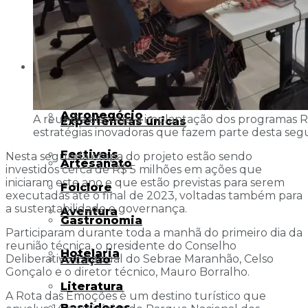
com união e competência
Destinos
Economia
Matérias
Eventos
Agronegócio
A reunião discutiu a implantação dos programas Ro
Experiências únicas
estratégias inovadoras que fazem parte desta seg
Festivais
Nesta segunda etapa do projeto estão sendo
Artesanato
investidos cerca de R$ 5 milhões em ações que
iniciaram este ano e que estão previstas para serem
Folclore
executadas até o final de 2023, voltadas também para
a sustentabilidade e governança.
Aventura
Gastronomia
Participaram durante toda a manhã do primeiro dia da
reunião técnica, o presidente do Conselho
Hotelaria
Deliberativo Estadual do Sebrae Maranhão, Celso
Aviação
Gonçalo e o diretor técnico, Mauro Borralho.
Literatura
A Rota das Emoções é um destino turístico que
Bastidores