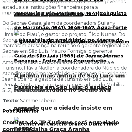
Sebrae com a iniciativa privada, prefeituras, governos
estaduais e instituições financeiras para a
implementação contínua no roteiro integrado.
dentro de quem lidera
Do Sebrae Ceará, além da coordenadora Suilany
Teixeira também participou o gestor do projeto, Ryan
Lima e, do Piauí, o gestor do projeto, Élcio Nunes. Do
Sebrae Maranhão, além dos dirigentes estaduais,
marcaram presença na reunião o gerente regional do
Sebrae em São Luís, Mauro Formiga; o gerente
interino do Sebrae em Lençóis-Munim, Davi Felipe
Amorim; a coordenadora estadual de Cultura e
Turismo, Flávia Nadler; a coordenadora do Núcleo de
Atendimento Empresarial do Sebrae em Barreirinhas,
A planta mais antiga de São Luís: um
Jeane Soeiro; a gestora de turismo em São Luís,
Renata Costa e a coordenadora estadual do Mobiliza
Passarela em São Luís: o espaço
retrato da cidade no século XVII
SLZ, Daniele Abreu.
Texto
: Samme Ribeiro
sagrado que a cidade insiste em
Destaques
Post Anterior
Cronista do JP Turismo será agraciado
negar
com a Medalha Graça Aranha