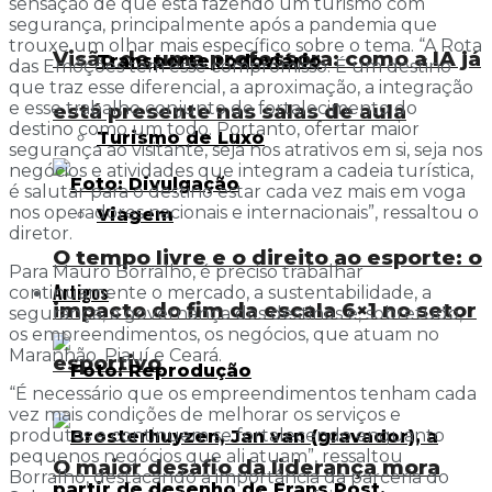
sensação de que está fazendo um turismo com
segurança, principalmente após a pandemia que
trouxe um olhar mais específico sobre o tema. “A Rota
Visão de uma professora: como a IA já
Transporte rodoviário
das Emoções tem esse compromisso. É um destino
que traz esse diferencial, a aproximação, a integração
e esse trabalho conjunto de fortalecimento do
está presente nas salas de aula
destino como um todo. Portanto, ofertar maior
Turismo de Luxo
segurança ao visitante, seja nos atrativos em si, seja nos
negócios e atividades que integram a cadeia turística,
é salutar para o destino estar cada vez mais em voga
nos operadores nacionais e internacionais”, ressaltou o
Viagem
diretor.
O tempo livre e o direito ao esporte: o
Para Mauro Borralho, é preciso trabalhar
Artigos
continuamente o mercado, a sustentabilidade, a
impacto do fim da escala 6×1 no setor
segurança, a governança dos destinos e, sobretudo,
os empreendimentos, os negócios, que atuam no
Maranhão, Piauí e Ceará.
esportivo
“É necessário que os empreendimentos tenham cada
vez mais condições de melhorar os serviços e
produtos e continuem se fortalecendo enquanto
pequenos negócios que ali atuam”, ressaltou
O maior desafio da liderança mora
Borralho, destacando a importância da parceria do