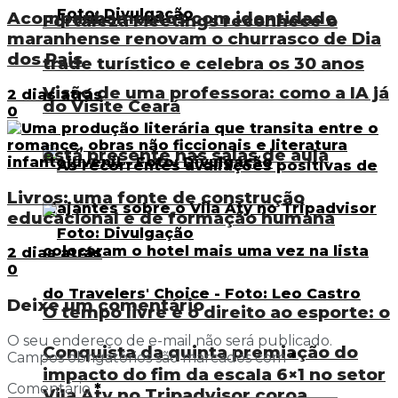
Acompanhamentos com identidade
Fortaleza Meetings reconhece o
maranhense renovam o churrasco de Dia
dos Pais
trade turístico e celebra os 30 anos
Visão de uma professora: como a IA já
2 dias atrás
do Visite Ceará
0
está presente nas salas de aula
Livros: uma fonte de construção
educacional e de formação humana
2 dias atrás
0
Deixe um comentário
O tempo livre e o direito ao esporte: o
O seu endereço de e-mail não será publicado.
Conquista da quinta premiação do
Campos obrigatórios são marcados com
*
impacto do fim da escala 6×1 no setor
Comentário
*
Vila Aty no Tripadvisor coroa