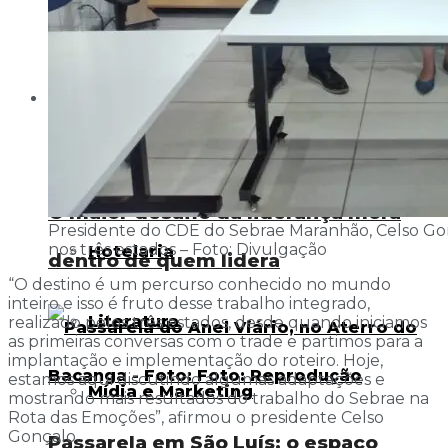
Turismo de Luxo
Festivais
Viagem
Artigos
Folclore
Gastronomia
O maior desafio da liderança mora
Presidente do CDE do Sebrae Maranhão, Celso Gon
nos três estados – Foto: Divulgação
Hotelaria
dentro de quem lidera
“O destino é um percurso conhecido no mundo
inteiro e isso é fruto desse trabalho integrado,
Literatura
realizado pelos três estados, desde quando iniciamos
as primeiras conversas com o trade e partimos para a
implantação e implementação do roteiro. Hoje,
estamos aqui discutindo algumas adaptações e
Mídia e Marketing
mostrando mais resultados do trabalho do Sebrae na
Rota das Emoções”, afirmou o presidente Celso
Gonçalo.
Passarela em São Luís: o espaço