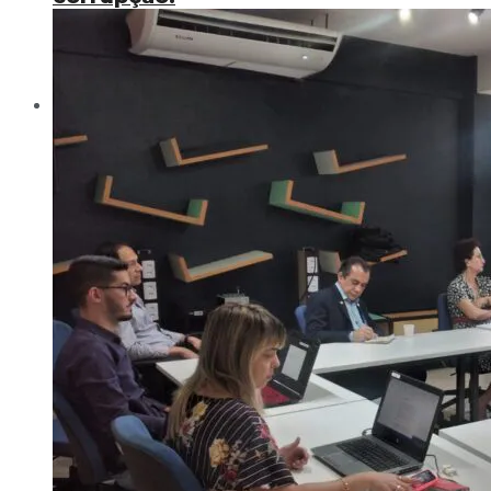
com união e competência
Matérias
Agronegócio
Artesanato
Aventura
Aviação
Futebol maranhense, na marca do
Bastidores
pênalti, pode dar a volta por cima
Cruzeiro Marítimo
Cultura Popular