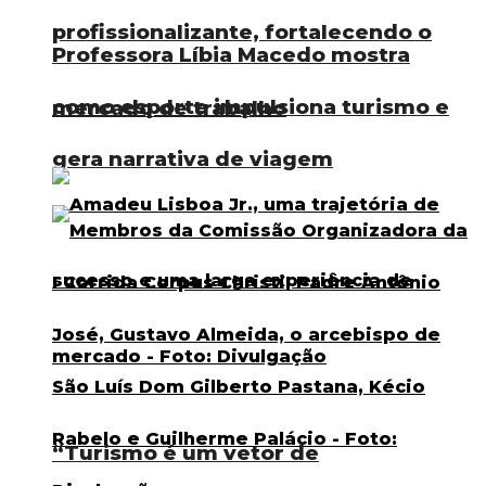
profissionalizante, fortalecendo o
Professora Líbia Macedo mostra
como esporte impulsiona turismo e
mercado de trabalho
gera narrativa de viagem
“Turismo é um vetor de