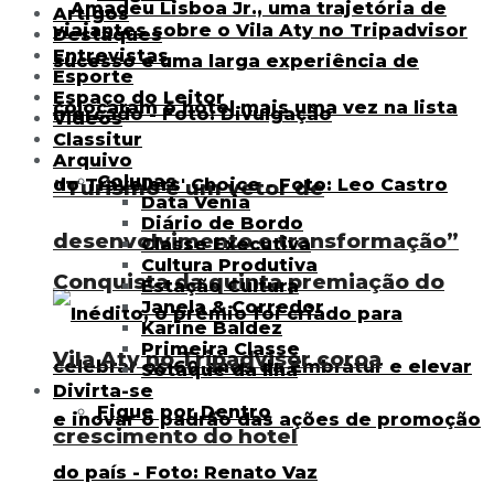
Artigos
Destaques
Entrevistas
Esporte
Espaço do Leitor
Vídeos
Classitur
Arquivo
Colunas
“Turismo é um vetor de
Data Venia
Diário de Bordo
desenvolvimento e transformação”
Classe Executiva
Cultura Produtiva
Conquista da quinta premiação do
Estação Cultura
Janela & Corredor
Karine Baldez
Primeira Classe
Vila Aty no Tripadvisor coroa
Sotaque da Ilha
Divirta-se
Fique por Dentro
crescimento do hotel