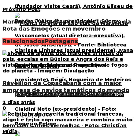
Próximo Post
Maranhão vai sediar Salão de Turismo da
Rota das Emoções em novembro
Relacionados
Postagens
Réveillon de Copacabana com a maior
empresa de navios temáticos do mundo
A origem do nome do povoado
2 dias atrás
0
Quebrapote