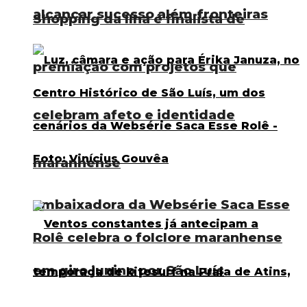
alcançar sucesso além-fronteiras
Shopping da Ilha é finalista de
premiação com projetos que
celebram afeto e identidade
maranhense
Embaixadora da Websérie Saca Esse
Rolê celebra o folclore maranhense
em giro junino por São Luís