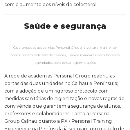
com o aumento dos níveis de colesterol.
Saúde e segurança
Os alunos das academias Personal Group já voltaram a treinar
com número reduzido de pessoas, uso de máscaras e em horários
agendados para evitar aglomerações
A rede de academias Personal Group reabriu as
portas das duas unidades no Calhau e Península;
com a adoção de um rigoroso protocolo com
medidas sanitárias de higienização e novas regras de
convivência que garantem a segurança de alunos,
professores e colaboradores. Tanto a Personal
Group Calhau quanto a PX / Personal Training
Experience na Península já seguiam um modelo de