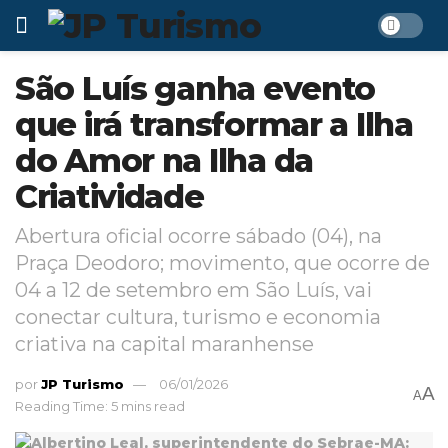
São Luís ganha evento
que irá transformar a Ilha
do Amor na Ilha da
Criatividade
Abertura oficial ocorre sábado (04), na
Praça Deodoro; movimento, que ocorre de
04 a 12 de setembro em São Luís, vai
conectar cultura, turismo e economia
criativa na capital maranhense
por
JP Turismo
06/01/2026
A
A
Reading Time: 5 mins read