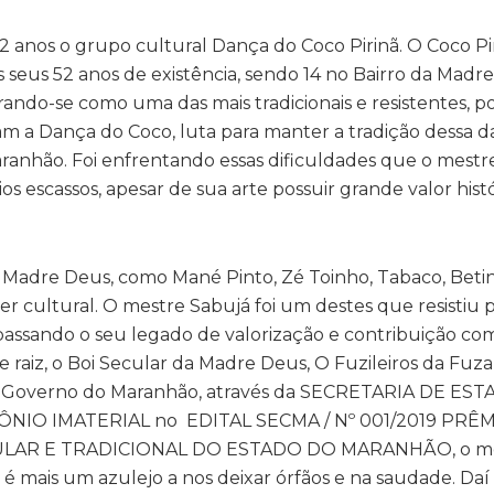
52 anos o grupo cultural Dança do Coco Pirinã. O Coco Pir
dos seus 52 anos de existência, sendo 14 no Bairro da Madr
ando-se como uma das mais tradicionais e resistentes, p
m a Dança do Coco, luta para manter a tradição dessa 
aranhão. Foi enfrentando essas dificuldades que o mestr
 escassos, apesar de sua arte possuir grande valor hist
Madre Deus, como Mané Pinto, Zé Toinho, Tabaco, Beti
zer cultural. O mestre Sabujá foi um destes que resistiu 
passando o seu legado de valorização e contribuição co
 raiz, o Boi Secular da Madre Deus, O Fuzileiros da Fuza
o Governo do Maranhão, através da SECRETARIA DE ES
IO IMATERIAL no EDITAL SECMA / Nº 001/2019 PRÊ
LAR E TRADICIONAL DO ESTADO DO MARANHÃO, o me
é mais um azulejo a nos deixar órfãos e na saudade. Daí