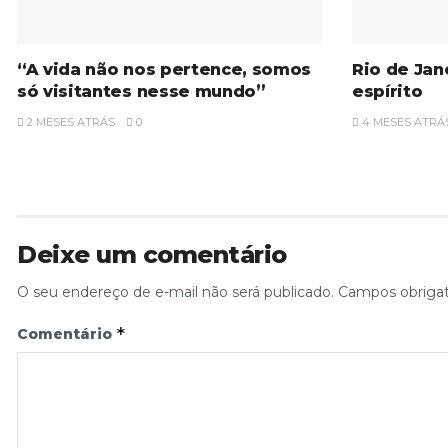
“A vida não nos pertence, somos
Rio de Jan
só visitantes nesse mundo”
espírito
2 MESES ATRÁS
0
4 MESES ATRÁ
Deixe um comentário
O seu endereço de e-mail não será publicado.
Campos obriga
*
Comentário