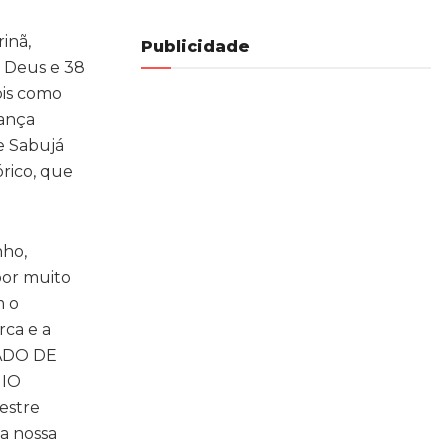
inã,
Publicidade
e Deus e 38
ois como
dança
e Sabujá
órico, que
nho,
por muito
m o
rca e a
TADO DE
MIO
stre
 a nossa