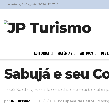
quinta-feira, 6 of agosto, 2026 | 10:57:18
EDITORIAL
MATÉRIAS
ARTIGOS
DEST
Sabujá e seu Co
José Santos, popularmente chamado Sabujá
por
JP Turismo
06/01/2026
no
Espaço do Leitor
Reading