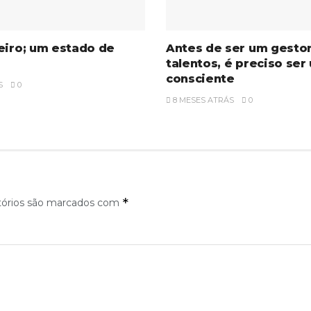
eiro; um estado de
Antes de ser um gesto
talentos, é preciso ser
consciente
S
0
8 MESES ATRÁS
0
*
tórios são marcados com