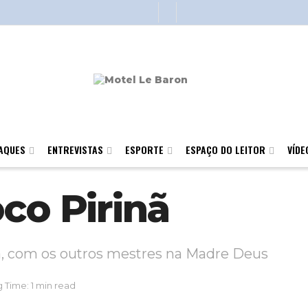
AQUES
ENTREVISTAS
ESPORTE
ESPAÇO DO LEITOR
VÍDE
co Pirinã
, com os outros mestres na Madre Deus
 Time: 1 min read